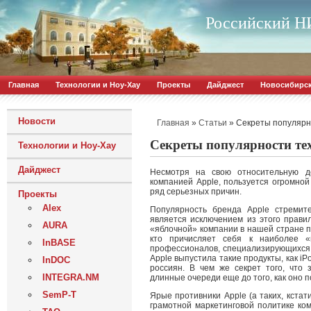
Российский НИ
Главная
Технологии и Ноу-Хау
Проекты
Дайджест
Новосибирс
Новости
»
»
Секреты популярно
Главная
Статьи
Секреты популярности те
Технологии и Ноу-Хау
Дайджест
Несмотря на свою относительную до
компанией Apple, пользуется огромной
ряд серьезных причин.
Проекты
Alex
Популярность бренда Apple стремит
является исключением из этого прави
AURA
«яблочной» компании в нашей стране п
кто причисляет себя к наиболее «
InBASE
профессионалов, специализирующихся 
Apple выпустила такие продукты, как iP
InDOC
россиян. В чем же секрет того, чт
INTEGRA.NM
длинные очереди еще до того, как оно 
SemP-T
Ярые противники Apple (а таких, кстат
грамотной маркетинговой политике ком