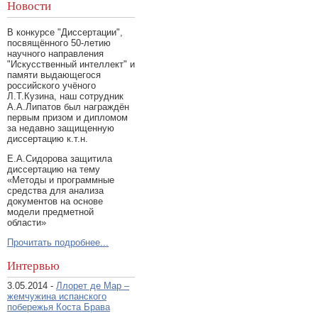
Новости
В конкурсе "Диссертации",
посвящённого 50-летию
научного направления
"Искусственный интеллект" и
памяти выдающегося
российского учёного
Л.Т.Кузина, наш сотрудник
А.А.Липатов был награждён
первым призом и дипломом
за недавно защищенную
диссертацию к.т.н.
Е.А.Сидорова защитила
диссертацию на тему
«Методы и программные
средства для анализа
документов на основе
модели предметной
области»
Прочитать подробнее...
Интервью
3.05.2014 -
Ллорет де Мар –
жемчужина испанского
побережья Коста Брава