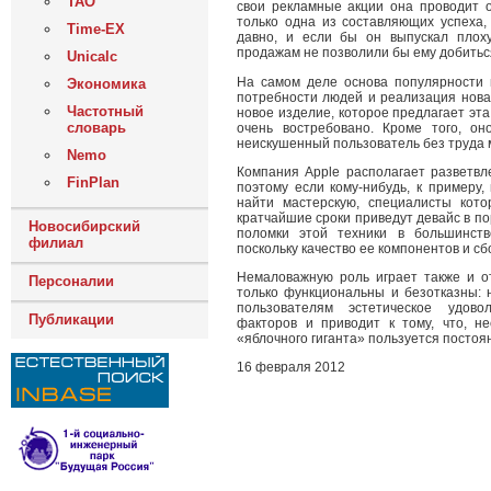
ТАО
свои рекламные акции она проводит о
только одна из составляющих успеха,
Time-EX
давно, и если бы он выпускал плоху
продажам не позволили бы ему добитьс
Unicalc
На самом деле основа популярности 
Экономика
потребности людей и реализация нова
Частотный
новое изделие, которое предлагает эта
словарь
очень востребовано. Кроме того, он
неискушенный пользователь без труда м
Nemo
Компания Apple располагает разветвл
FinPlan
поэтому если кому-нибудь, к примеру,
найти мастерскую, специалисты кот
кратчайшие сроки приведут девайс в пор
Новосибирский
поломки этой техники в большинств
филиал
поскольку качество ее компонентов и с
Немаловажную роль играет также и о
Персоналии
только функциональны и безотказны: 
пользователям эстетическое удово
Публикации
факторов и приводит к тому, что, н
«яблочного гиганта» пользуется постоя
16 февраля 2012