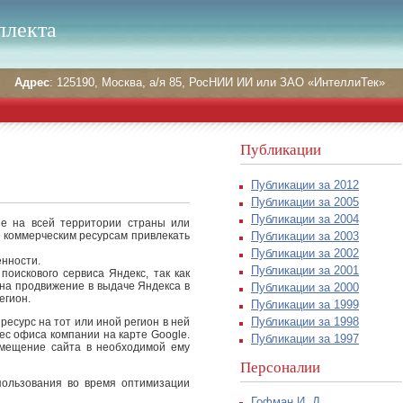
ллекта
Адрес
: 125190, Москва, а/я 85, РосНИИ ИИ или ЗАО «ИнтеллиТек»
Публикации
Публикации за 2012
Публикации за 2005
Публикации за 2004
не на всей территории страны или
Публикации за 2003
ь коммерческим ресурсам привлекать
Публикации за 2002
енности.
Публикации за 2001
оискового сервиса Яндекс, так как
 на продвижение в выдаче Яндекса в
Публикации за 2000
егион.
Публикации за 1999
Публикации за 1998
ресурс на тот или иной регион в ней
ес офиса компании на карте Google.
Публикации за 1997
змещение сайта в необходимой ему
Персоналии
пользования во время оптимизации
Гофман И. Д.