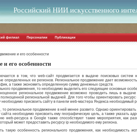
Российский НИИ искусственного инте
кий филиал
Персоналии
Публикации
движение и его особенности
 и его особенности
лючается в том, что web-сайт продвигается в выдаче поисковых систем 
даче определенных ее регионов. Региональное продвижение дает возможност
афик, а также экономить определенную сумму денежных средств.
льного продвижения, то необходимо выделить его следующие основные особ
олноценное региональное продвижение возможно проводить лишь в выдаче п
т полноценной региональной выдачей. Для того чтобы ориентировать ресурс
у необходимо присвоить сайту в панели web-мастера Яндекса необходимый р
, то региональное продвижение в ней менее развито. Однако ориентировать 
 сайта необходимо присвоить ему географическую цель, а также указать адр
ию web-ресурса в Google также способствуют такие мероприятия, как ра
 который может предоставить ресурсу ip необходимого ему региона.
ть такую особенность регионального продвижения, как необходимость ис