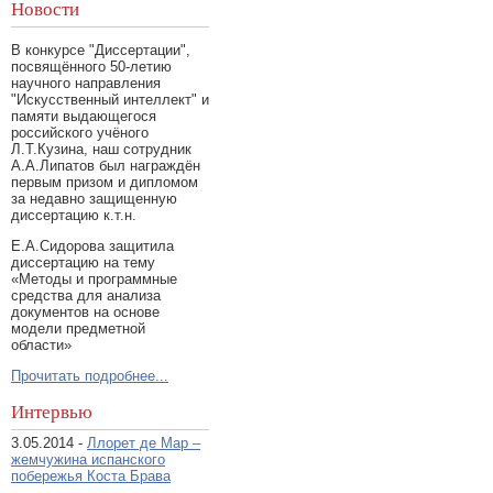
Новости
В конкурсе "Диссертации",
посвящённого 50-летию
научного направления
"Искусственный интеллект" и
памяти выдающегося
российского учёного
Л.Т.Кузина, наш сотрудник
А.А.Липатов был награждён
первым призом и дипломом
за недавно защищенную
диссертацию к.т.н.
Е.А.Сидорова защитила
диссертацию на тему
«Методы и программные
средства для анализа
документов на основе
модели предметной
области»
Прочитать подробнее...
Интервью
3.05.2014 -
Ллорет де Мар –
жемчужина испанского
побережья Коста Брава