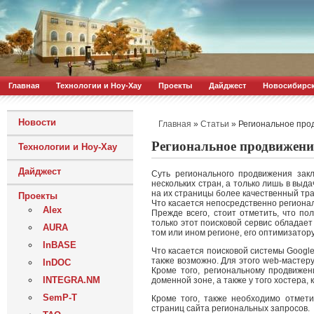
Главная
Технологии и Ноу-Хау
Проекты
Дайджест
Новосибирс
Новости
»
»
Региональное про
Главная
Статьи
Региональное продвижение
Технологии и Ноу-Хау
Дайджест
Суть регионального продвижения зак
нескольких стран, а только лишь в вы
на их страницы более качественный тр
Проекты
Что касается непосредственно региона
Alex
Прежде всего, стоит отметить, что п
только этот поисковой сервис обладае
AURA
том или ином регионе, его оптимизатор
InBASE
Что касается поисковой системы Google
также возможно. Для этого web-мастеру
InDOC
Кроме того, региональному продвижен
INTEGRA.NM
доменной зоне, а также у того хостера,
SemP-T
Кроме того, также необходимо отмети
страниц сайта региональных запросов.