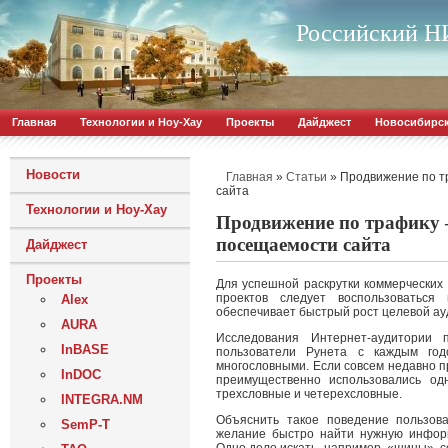
Российский НИ
Главная
Технологии и Ноу-Хау
Проекты
Дайджест
Новосибирс
Новости
»
»
Продвижение по т
Главная
Статьи
сайта
Технологии и Ноу-Хау
Продвижение по трафику 
посещаемости сайта
Дайджест
Проекты
Для успешной раскрутки коммерческих 
проектов следует воспользоваться
Alex
обеспечивает быстрый рост целевой ауд
AURA
Исследования Интернет-аудитории 
InBASE
пользователи Рунета с каждым год
многословными. Если совсем недавно п
InDOC
преимущественно использовались од
трехсловные и четерехсловные.
INTEGRA.NM
Объяснить такое поведение пользов
SemP-T
желание быстро найти нужную информ