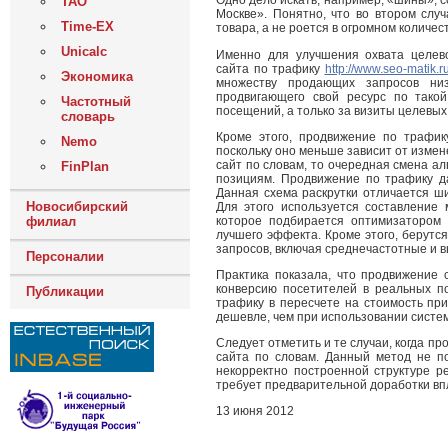
Одно дело искать, например, «шины», 
ТАО
Москве». Понятно, что во втором слу
Time-EX
товара, а не роется в огромном количес
Unicalc
Именно для улучшения охвата целев
сайта по трафику
http://www.seo-matik.ru
Экономика
множеству продающих запросов низ
продвигающего свой ресурс по тако
Частотный
посещений, а только за визиты целевых
словарь
Кроме этого, продвижение по трафик
Nemo
поскольку оно меньше зависит от измен
сайт по словам, то очередная смена ал
FinPlan
позициям. Продвижение по трафику д
Данная схема раскрутки отличается ш
Новосибирский
Для этого используется составление 
которое подбирается оптимизатором 
филиал
лучшего эффекта. Кроме этого, берутс
запросов, включая среднечастотные и 
Персоналии
Практика показала, что продвижение 
конверсию посетителей в реальных по
Публикации
трафику в пересчете на стоимость при
дешевле, чем при использовании систе
Следует отметить и те случаи, когда п
сайта по словам. Данный метод не по
некорректно построенной структуре р
требует предварительной доработки вп
13 июня 2012