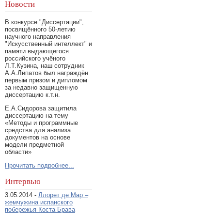
Новости
В конкурсе "Диссертации",
посвящённого 50-летию
научного направления
"Искусственный интеллект" и
памяти выдающегося
российского учёного
Л.Т.Кузина, наш сотрудник
А.А.Липатов был награждён
первым призом и дипломом
за недавно защищенную
диссертацию к.т.н.
Е.А.Сидорова защитила
диссертацию на тему
«Методы и программные
средства для анализа
документов на основе
модели предметной
области»
Прочитать подробнее...
Интервью
3.05.2014 -
Ллорет де Мар –
жемчужина испанского
побережья Коста Брава