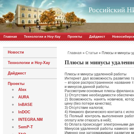
Российский НИ
Главная
Технологии и Ноу-Хау
Проекты
Дайджест
Новосибирс
Новости
»
»
Плюсы и минусы у
Главная
Статьи
Плюсы и минусы удаленн
Технологии и Ноу-Хау
Дайджест
Плюсы и минусы удаленной работы
Интернет дал возможность развитию та
– второе распространенное название т
Проекты
и минусов данной работы.
Alex
Рассмотрим основные плюсы фриланса
1) Отсутствие необходимости обеспече
AURA
2) Возможность нанять новичков, кото
цену (без потери качества);
InBASE
3) Отсутствие налогов;
InDOC
4) Никакого физического контакта с исп
5) Полный контроль выполнения рабо
INTEGRA.NM
оплату или отказать в ней);
6) Оплата происходит электронными де
SemP-T
Минусов удаленной работы намного ме
Именно они затормаживают развитие м