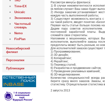
ТАО
Рассмотри минусы фриланса:
1) В случаи некомпетентности исполни
Time-EX
(в любом случает Ваш заказ будет выпо
Unicalc
2) Иногда заказчик устанавливает жес
каждую часть выполненной работы;
Экономика
3) Существует возможность контакта с
на такой работе, вводят понятие «Безо
Частотный
Первая часть статьи больше похожа на
словарь
Дадим пару советов исполнителям. 
постоянной заработной платы. Выд
Nemo
сломайте свои стереотипы.
Напомним о мошенниках, которых Вы
FinPlan
исполнители, выполняйте заказы посл
предоплаты может быть разным, но нови
Новосибирский
Для исполнителей заказов существуют 
1) Программирование;
филиал
2) 3D дизайн;
3) Копирайтинг;
Персоналии
4) Рерайтинг;
5) Перевод статей;
6) Разработка и продвижение сайтов;
Публикации
7) Проведение рекламных кампаний;
8) 3D-моделирование.
Количество специальностей всегда ра
берите сразу много заказов. Заказы, 
статистику. Отрицательная статистика в
2 августа 2013