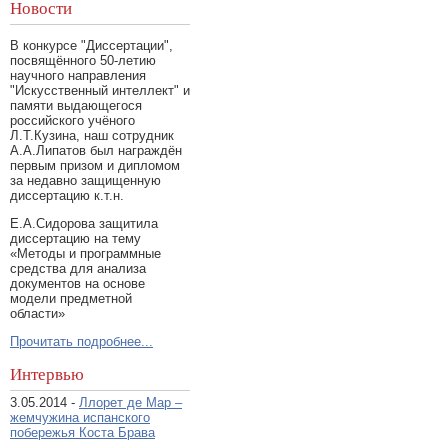
Новости
В конкурсе "Диссертации",
посвящённого 50-летию
научного направления
"Искусственный интеллект" и
памяти выдающегося
российского учёного
Л.Т.Кузина, наш сотрудник
А.А.Липатов был награждён
первым призом и дипломом
за недавно защищенную
диссертацию к.т.н.
Е.А.Сидорова защитила
диссертацию на тему
«Методы и программные
средства для анализа
документов на основе
модели предметной
области»
Прочитать подробнее...
Интервью
3.05.2014 -
Ллорет де Мар –
жемчужина испанского
побережья Коста Брава