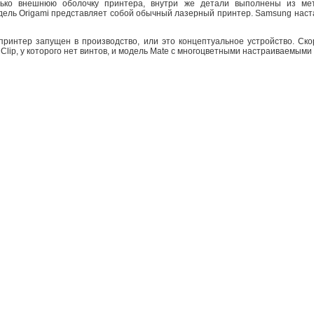
лько внешнюю оболочку принтера, внутри же детали выполнены из мет
дель Origami представляет собой обычный лазерный принтер. Samsung наст
ринтер запущен в производство, или это концептуальное устройство. Скор
Clip, у которого нет винтов, и модель Mate с многоцветными настраиваемыми