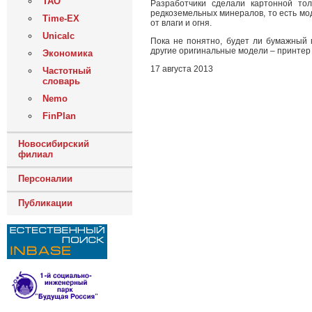
ТАО
Разработчики сделали картонной то
редкоземельных минералов, то есть мо
Time-EX
от влаги и огня.
Unicalc
Пока не понятно, будет ли бумажный п
другие оригинальные модели – принтер 
Экономика
17 августа 2013
Частотный
словарь
Nemo
FinPlan
Новосибирский
филиал
Персоналии
Публикации