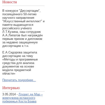
Новости
В конкурсе "Диссертации",
посвящённого 50-летию
научного направления
"Искусственный интеллект" и
памяти выдающегося
российского учёного
Л.Т.Кузина, наш сотрудник
А.А.Липатов был награждён
первым призом и дипломом
за недавно защищенную
диссертацию к.т.н.
Е.А.Сидорова защитила
диссертацию на тему
«Методы и программные
средства для анализа
документов на основе
модели предметной
области»
Прочитать подробнее...
Интервью
3.05.2014 -
Ллорет де Мар –
жемчужина испанского
побережья Коста Брава