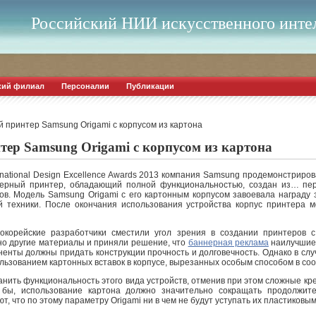
Российский НИИ искусственного инте
кий филиал
Персоналии
Публикации
 принтер Samsung Origami с корпусом из картона
ер Samsung Origami с корпусом из картона
rnational Design Excellence Awards 2013 компания Samsung продемонстриро
азерный принтер, обладающий полной функциональностью, создан из… пе
ов. Модель Samsung Origami с его картонным корпусом завоевала награду 
 техники. После окончания использования устройства корпус принтера м
окорейские разработчики сместили угол зрения в создании принтеров 
но другие материалы и приняли решение, что
баннерная реклама
наилучшие 
енты должны придать конструкции прочность и долговечность. Однако в сл
льзованием картонных вставок в корпусе, вырезанных особым способом в соо
анить функциональность этого вида устройств, отменив при этом сложные к
 бы, использование картона должно значительно сокращать продолжит
, что по этому параметру Origami ни в чем не будут уступать их пластиковым