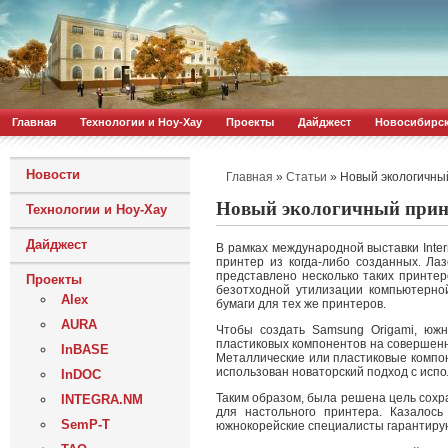
Главная
Технологии и Ноу-Хау
Проекты
Дайджест
Новосибирс
Новости
»
»
Новый экологичный
Главная
Статьи
Новый экологичный принт
Технологии и Ноу-Хау
Дайджест
В рамках международной выставки Inte
принтер из когда-либо созданных. Л
представлено несколько таких принтер
Проекты
безотходной утилизации компьютерной
Alex
бумаги для тех же принтеров.
AURA
Чтобы создать Samsung Origami, южн
пластиковых компонентов на совершен
InBASE
Металлические или пластиковые компон
использован новаторский подход с испо
InDOC
Таким образом, была решена цель сохр
INTEGRA.NM
для настольного принтера. Казалось
SemP-T
южнокорейские специалисты гарантируют