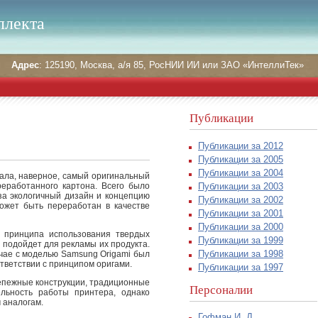
ллекта
Адрес
: 125190, Москва, а/я 85, РосНИИ ИИ или ЗАО «ИнтеллиТек»
Публикации
Публикации за 2012
Публикации за 2005
Публикации за 2004
вала, наверное, самый оригинальный
Публикации за 2003
реработанного картона.
Всего было
за экологичный дизайн и концепцию
Публикации за 2002
ожет быть переработан в качестве
Публикации за 2001
Публикации за 2000
с принципа использования твердых
Публикации за 1999
подойдет для рекламы их продукта.
Публикации за 1998
учае с моделью Samsung Origami был
тветствии с принципом оригами.
Публикации за 1997
репежные конструкции, традиционные
Персоналии
ельность работы принтера, однако
 аналогам.
Гофман И. Д.