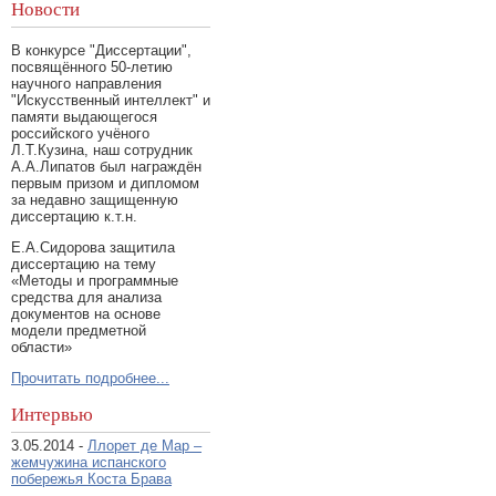
Новости
В конкурсе "Диссертации",
посвящённого 50-летию
научного направления
"Искусственный интеллект" и
памяти выдающегося
российского учёного
Л.Т.Кузина, наш сотрудник
А.А.Липатов был награждён
первым призом и дипломом
за недавно защищенную
диссертацию к.т.н.
Е.А.Сидорова защитила
диссертацию на тему
«Методы и программные
средства для анализа
документов на основе
модели предметной
области»
Прочитать подробнее...
Интервью
3.05.2014 -
Ллорет де Мар –
жемчужина испанского
побережья Коста Брава