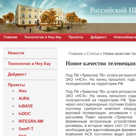
Российский НИ
Главная
Технологии и Ноу-Хау
Проекты
Дайджест
Новосибирс
Новости
»
»
Новое качество те
Главная
Статьи
Новое качество телевещан
Технологии и Ноу-Хау
Дайджест
Под ТМ «Триколор ТВ» услуги ретрансл
ЗАО «НСК». На конец прошлого года 
телезрителей на территории РФ.
Проекты
Alex
Под ТМ «Триколор ТВ» услуги ретрансл
ЗАО «НСК». На конец прошлого года
AURA
телезрителей на территории РФ. Тра
через геостационарные спутники Eutelsa
InBASE
спутника требуется комплект обору
круговой поляризации, ресивером с
InDOC
разъемов. Пакет каналов «Триколор
INTEGRA.NM
фирменным встроенным устройством
ресиверы, в которые через слот CI та
SemP-T
необходим для идентификации фирменн
Компания НСК постоянно ведет рабо