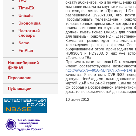
ТАО
охвату абонентов, но и по улучшению к
компании вывели на спутник и начали 
Time-EX
на сегодня четкости «Триколор HD».
разрешением 1920х1080, что почти
Unicalc
Просматривать телевидение «Трик
Экономика
телевизионных приемниках, которые в 
приема сигналов со спутника нужен б
Частотный
должен иметь тюнер DVB-S2 для прием
словарь
для приема «Триколор HD». Естественно
Компания рекомендует использова
Nemo
телевидения ресиверы фирмы Genera
оборудованием этого производителя 
FinPlan
HD9300N и HD9303. У них уже встро
«Триколор ТВ».
Принимать пакет каналов HD-телевиден
Новосибирский
имеют соответствующие возможност
филиал
http://www.XN—90AFMJINKN.XN—P1AI
в
качества. У него есть DVB-S/S2 тюн
Персоналии
доступа. Необходимо только дополнител
картой 23-й или 24-ой серии. Сам по 
Он собран на современной элементной 
Публикации
достаточно возможностей для расширен
10 июля 2012