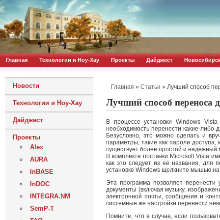
Главная
Технологии и Ноу-Хау
Проекты
Дайджест
Новосибирс
Новости
»
»
Лучший способ пер
Главная
Статьи
Лучший способ переноса 
Технологии и Ноу-Хау
Дайджест
В процессе установки Windows Vist
необходимость перенести какие-либо д
Безусловно, это можно сделать и вр
Проекты
параметры, такие как пароли доступа,
Alex
существует более простой и надежный 
В комплекте поставки Microsoft Vista
AURA
как это следует из её названия, для 
установке Windows щелкните мышью на 
InBASE
Эта программа позволяет перенести 
InDOC
документы (включая музыку, изображен
INTEGRA.NM
электронной почты, сообщения и конт
системные же настройки перенести нев
SemP-T
Помните, что в случае, если пользов