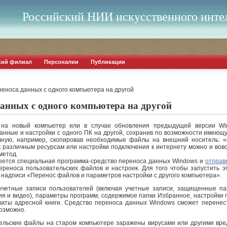
Российский НИИ искусственного инте
кий филиал
Персоналии
Публикации
еноса данных с одного компьютера на другой
данных с одного компьютера на другой
a на новый компьютер или в случае обновления предыдущей версии Win
анные и настройки с одного ПК на другой, сохранив по возможности имеющ
учную, например, скопировав необходимые файлы на внешний носитель: «
 к различным ресурсам или настройки подключения к интернету можно и вовс
метод.
 имеется специальная программа-средство переноса данных Windows и
отправ
переноса пользовательских файлов и настроек. Для того чтобы запустить э
надписи «Перенос файлов и параметров настройки с другого компьютера».
учетные записи пользователей (включая учетные записи, защищенные па
ия и видео), параметры программ, содержимое папки Избранное, настройки 
акты адресной книги. Средство переноса данных Windows сможет перенес
озможно.
ательские файлы на старом компьютере заражены вирусами или другими вр