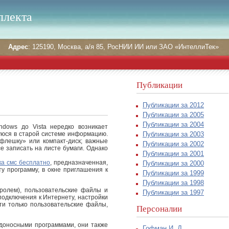
ллекта
Адрес
: 125190, Москва, а/я 85, РосНИИ ИИ или ЗАО «ИнтеллиТек»
Публикации
Публикации за 2012
Публикации за 2005
Публикации за 2004
dows до Vista нередко возникает
Публикации за 2003
уюся в старой системе информацию.
флешку» или компакт-диск; важные
Публикации за 2002
е записать на листе бумаги. Однако
Публикации за 2001
ка смс бесплатно
, предназначенная,
Публикации за 2000
ту программу, в окне приглашения к
Публикации за 1999
Публикации за 1998
ролем), пользовательские файлы и
Публикации за 1997
подключения к Интернету, настройки
ти только пользовательские файлы,
Персоналии
едоносными программами, они также
Гофман И. Д.