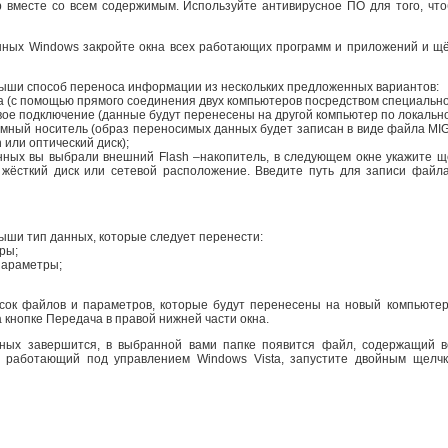
 вместе со всем содержимым. Используйте антивирусное ПО для того, чт
нных Windows закройте окна всех работающих программ и приложений и щё
ыши способ переноса информации из нескольких предложенных вариантов:
а (с помощью прямого соединения двух компьютеров посредством специально
ое подключение (данные будут перенесены на другой компьютер по локально
емный носитель (образ переносимых данных будет записан в виде файла MI
 или оптический диск);
нных вы выбрали внешний Flash –накопитель, в следующем окне укажите ще
жёсткий диск или сетевой расположение. Введите путь для записи файла
ши тип данных, которые следует перенести:
ры;
параметры;
ок файлов и параметров, которые будут перенесены на новый компьютер.
 кнопке Передача в правой нижней части окна.
нных завершится, в выбранной вами папке появится файл, содержащий 
, работающий под управлением Windows Vista, запустите двойным щелч