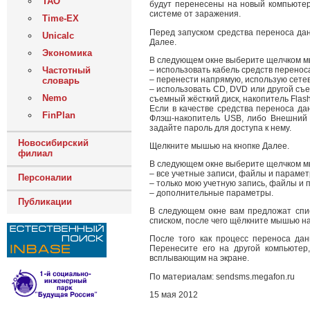
ТАО
будут перенесены на новый компьютер
системе от заражения.
Time-EX
Перед запуском средства переноса да
Unicalc
Далее.
Экономика
В следующем окне выберите щелчком м
– использовать кабель средств перенос
Частотный
– перенести напрямую, использую сетев
словарь
– использовать CD, DVD или другой съ
Nemo
съемный жёсткий диск, накопитель Flash
Если в качестве средства переноса да
FinPlan
Флэш-накопитель USB, либо Внешний 
задайте пароль для доступа к нему.
Новосибирский
Щелкните мышью на кнопке Далее.
филиал
В следующем окне выберите щелчком мы
– все учетные записи, файлы и парамет
Персоналии
– только мою учетную запись, файлы и 
– дополнительные параметры.
Публикации
В следующем окне вам предложат спис
списком, после чего щёлкните мышью на
После того как процесс переноса да
Перенесите его на другой компьютер
всплывающим на экране.
По материалам: sendsms.megafon.ru
15 мая 2012