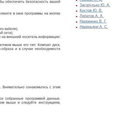
обы обеспечить безопасность вашей
Загорулько Ю. А.
Костов Ю. В.
лкните в окне программы на кнопке
Липатов А. А.
Напреенко В. Г.
Нариньяни А. С.
го кабеля);
й сети);
G на внешний носитель информации:
лчком мыши его тип: Компакт диск,
-образа и в случае необходимости
 Внимательно ознакомьтесь с этим
все собранные программой данные.
ком мыши и следуйте инструкциям,