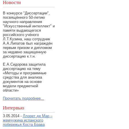
Новости
В конкурсе "Диссертации",
посвящённого 50-летию
научного направления
"Искусственный интеллект" и
памяти выдающегося
российского учёного
Л.Т.Кузина, наш сотрудник
А.А.Липатов был награждён
первым призом и дипломом
за недавно защищенную
диссертацию к.т.н.
Е.А.Сидорова защитила
диссертацию на тему
«Методы и программные
средства для анализа
документов на основе
модели предметной
области»
Прочитать подробнее...
Интервью
3.05.2014 -
Ллорет де Мар –
жемчужина испанского
побережья Коста Брава