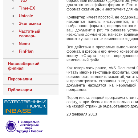
ТАО
обработкой нескольких документов, уме
для этого типа файлов формате. Есть 
Time-EX
формат сжатия ZIP, и инструмент для н
Unicalc
Конвертер имеет простой, не содержащ
находится панель инструментов, в 
Экономика
выбранного формата, определяются и 
ваш документ в pdf, то сможете устан
Частотный
несколько документов, нанести водяны
словарь
можете установить и изменение кодиров
Nemo
Все действия в программе выполняютс
FinPlan
формат, в который его нужно конверти
кнопку «Старт», через определенн
измененный файл.
Новосибирский
Как говорилось ранее, AVS Document C
филиал
читать многие текстовые форматы. Кро
возможность изменить масштаб, читать
Персоналии
и просматривать страницы в виде неб
документа находятся на небольшой
программы.
Публикации
Перед инсталляцией программы стоит з
софту, и при бесплатном использовани
на каждой странице обработанного док
20 февраля 2013