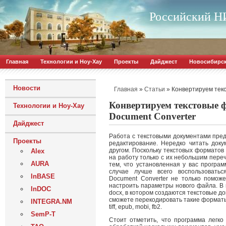
Российский НИ
Главная
Технологии и Ноу-Хау
Проекты
Дайджест
Новосибирс
Новости
»
»
Конвертируем тек
Главная
Статьи
Конвертируем текстовые 
Технологии и Ноу-Хау
Document Converter
Дайджест
Работа с текстовыми документами пред
Проекты
редактирование. Нередко читать доку
другом.
Поскольку текстовых форматов 
Alex
на работу только с их небольшим переч
AURA
тем, что установленная у вас програм
случае лучше всего воспользоватьс
InBASE
Document Converter не только помож
настроить параметры нового файла. В
InDOC
docx, в котором создаются текстовые до
сможете перекодировать такие форматы, как g
INTEGRA.NM
tiff, epub, mobi, fb2.
SemP-T
Стоит отметить, что программа легко