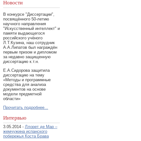
Новости
В конкурсе "Диссертации",
посвящённого 50-летию
научного направления
"Искусственный интеллект" и
памяти выдающегося
российского учёного
Л.Т.Кузина, наш сотрудник
А.А.Липатов был награждён
первым призом и дипломом
за недавно защищенную
диссертацию к.т.н.
Е.А.Сидорова защитила
диссертацию на тему
«Методы и программные
средства для анализа
документов на основе
модели предметной
области»
Прочитать подробнее...
Интервью
3.05.2014 -
Ллорет де Мар –
жемчужина испанского
побережья Коста Брава