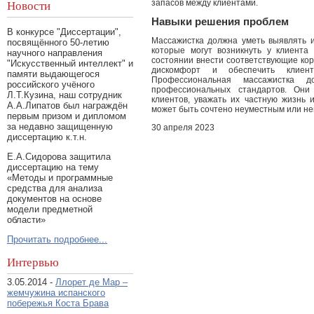
запасов между клиентами.
Новости
Навыки решения проблем
В конкурсе "Диссертации",
Массажистка должна уметь выявлять 
посвящённого 50-летию
которые могут возникнуть у клиент
научного направления
состоянии внести соответствующие кор
"Искусственный интеллект" и
дискомфорт и обеспечить клиен
памяти выдающегося
Профессиональная массажистка д
российского учёного
профессиональных стандартов. Они
Л.Т.Кузина, наш сотрудник
клиентов, уважать их частную жизнь 
А.А.Липатов был награждён
может быть сочтено неуместным или н
первым призом и дипломом
за недавно защищенную
30 апреля 2023
диссертацию к.т.н.
Е.А.Сидорова защитила
диссертацию на тему
«Методы и программные
средства для анализа
документов на основе
модели предметной
области»
Прочитать подробнее...
Интервью
3.05.2014 -
Ллорет де Мар –
жемчужина испанского
побережья Коста Брава