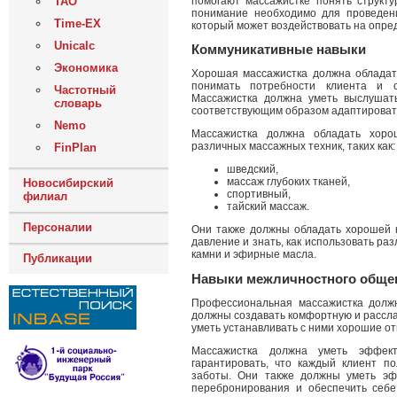
помогают массажистке понять структу
ТАО
понимание необходимо для проведен
Time-EX
который может воздействовать на опре
Unicalc
Коммуникативные навыки
Экономика
Хорошая массажистка должна обладат
понимать потребности клиента и о
Частотный
Массажистка должна уметь выслушать
словарь
соответствующим образом адаптировать
Nemo
Массажистка должна обладать хоро
различных массажных техник, таких как:
FinPlan
шведский,
массаж глубоких тканей,
Новосибирский
спортивный,
филиал
тайский массаж.
Персоналии
Они также должны обладать хорошей к
давление и знать, как использовать ра
камни и эфирные масла.
Публикации
Навыки межличностного обще
Профессиональная массажистка долж
должны создавать комфортную и рассла
уметь устанавливать с ними хорошие о
Массажистка должна уметь эффект
гарантировать, что каждый клиент п
заботы. Они также должны уметь эф
перебронирования и обеспечить себ