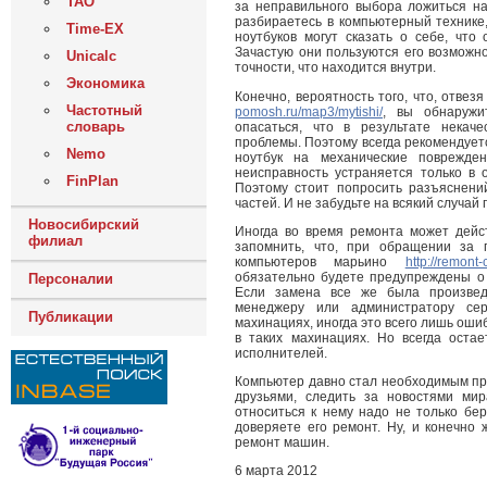
ТАО
за неправильного выбора ложиться на
разбираетесь в компьютерный технике,
Time-EX
ноутбуков могут сказать о себе, что
Зачастую они пользуются его возможн
Unicalc
точности, что находится внутри.
Экономика
Конечно, вероятность того, что, отве
Частотный
pomosh.ru/map3/mytishi/
, вы обнаружи
словарь
опасаться, что в результате некач
проблемы. Поэтому всегда рекомендует
Nemo
ноутбук на механические поврежден
неисправность устраняется только в 
FinPlan
Поэтому стоит попросить разъяснений
частей. И не забудьте на всякий случай
Новосибирский
Иногда во время ремонта может дейс
филиал
запомнить, что, при обращении за
компьютеров марьино
http://remont
обязательно будете предупреждены о
Персоналии
Если замена все же была произвед
менеджеру или администратору сер
Публикации
махинациях, иногда это всего лишь оши
в таких махинациях. Но всегда оста
исполнителей.
Компьютер давно стал необходимым пр
друзьями, следить за новостями мир
относиться к нему надо не только бер
доверяете его ремонт. Ну, и конечно
ремонт машин.
6 марта 2012