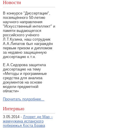
Новости
В конкурсе "Диссертации",
посвящённого 50-летию
научного направления
"Искусственный интеллект" и
памяти выдающегося
российского учёного
Л.Т.Кузина, наш сотрудник
А.А.Липатов был награждён
первым призом и дипломом
за недавно защищенную
диссертацию к.т.н.
Е.А.Сидорова защитила
диссертацию на тему
«Методы и программные
средства для анализа
документов на основе
модели предметной
области»
Прочитать подробнее...
Интервью
3.05.2014 -
Ллорет де Мар –
жемчужина испанского
побережья Коста Брава