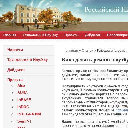
Российский НИ
Главная
Технологии и Ноу-Хау
Проекты
Дайджест
Новосибирс
Новости
»
»
Как сделать ремон
Главная
Статьи
Как сделать ремонт ноутб
Технологии и Ноу-Хау
Дайджест
Компьютер давно стал необходимым пр
друзьями, следить за новостями мир
относиться к нему надо не только береж
Проекты
Alex
Популярность ноутбуков с каждым годо
ноутбуков, а сколько компьютеров. Ск
AURA
они давно достигли паритета с персон
актуальным становится вопрос выб
InBASE
персональных компьютеров, ноутбуки л
Если гарантия на него все еще действ
InDOC
ремонт компьютеров люберцы
http://
INTEGRA.NM
вам придется отвезти его в указанный 
SemP-T
Далеко не всегда это самый удобный 
закончилась, вам предоставляется полн