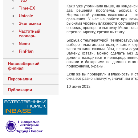
ТАО
Как я уже упоминала выше, на конденси
Time-EX
два решения проблемы. Борьба с 
Нормальный уровень влажности – эт
Unicalc
сравнения. У нас на работе при вечн
Экономика
рыбками уровень влажности составляет
очередь, проверьте вытяжку. Может она
Частотный
перепланировку, срезав вытяжку.
словарь
Борьба с температурой, температуру м
Nemo
выборе пластиковых окон, и взяли од
запотевшими окнами. Увы, в этом случ
FinPlan
Замену, кстати, можно сделать без 
должны находиться в непосредственно
окнами и батареями не должны стоят
Новосибирский
подоконники, экраны.
филиал
Если же вы проверили и влажность, и с
окна все равно «плачут», значит, вы от
Персоналии
10 июня 2012
Публикации