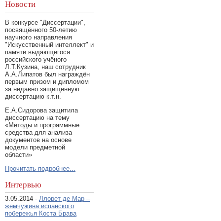
Новости
В конкурсе "Диссертации",
посвящённого 50-летию
научного направления
"Искусственный интеллект" и
памяти выдающегося
российского учёного
Л.Т.Кузина, наш сотрудник
А.А.Липатов был награждён
первым призом и дипломом
за недавно защищенную
диссертацию к.т.н.
Е.А.Сидорова защитила
диссертацию на тему
«Методы и программные
средства для анализа
документов на основе
модели предметной
области»
Прочитать подробнее...
Интервью
3.05.2014 -
Ллорет де Мар –
жемчужина испанского
побережья Коста Брава