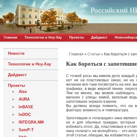
Российский НИ
Главная
Технологии и Ноу-Хау
Проекты
Дайджест
Новосибирс
Новости
»
»
Как бороться с з
Главная
Статьи
Как бороться с запотевш
Технологии и Ноу-Хау
Дайджест
С точкой росы мы имеем дело каждый д
нет ни на пластиковых окнах, ни на 
желание все-таки посмотреть на нее, в
Проекты
графиках, в виде жирной линии, перес
Alex
Тем не менее, мы можем наблюдать е
магазин с улицы зимой, капельки вод
AURA
запотевшее зеркало в ванне.
Вы должны всегда помнить, что на 
InBASE
фактора: влажность и температура.
InDOC
Запотевшие и «плачущие» окна являютс
INTEGRA.NM
но и для обычных граждан, которые
избежать этого. Да, пластиковые в отлич
SemP-T
окна «плачут» не волнуйтесь – это ис
этой статьи, обещаю, вы избавитесь от