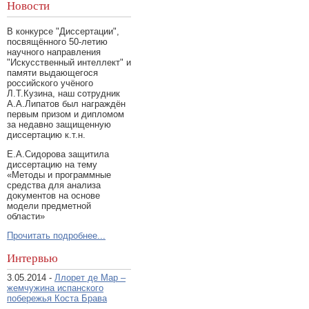
Новости
В конкурсе "Диссертации",
посвящённого 50-летию
научного направления
"Искусственный интеллект" и
памяти выдающегося
российского учёного
Л.Т.Кузина, наш сотрудник
А.А.Липатов был награждён
первым призом и дипломом
за недавно защищенную
диссертацию к.т.н.
Е.А.Сидорова защитила
диссертацию на тему
«Методы и программные
средства для анализа
документов на основе
модели предметной
области»
Прочитать подробнее...
Интервью
3.05.2014 -
Ллорет де Мар –
жемчужина испанского
побережья Коста Брава