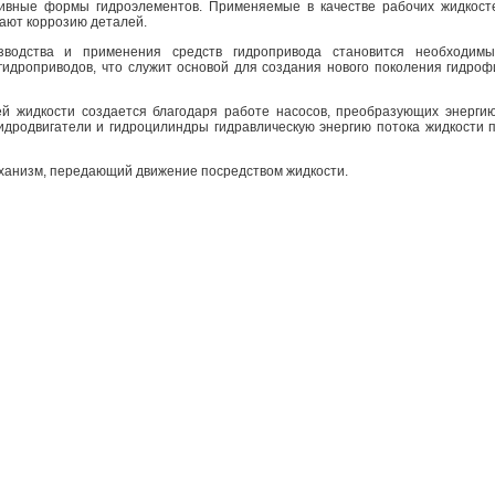
ктивные формы гидроэлементов. Применяемые в качестве рабочих жидкос
ают коррозию деталей.
водства и применения средств гидропривода становится необходим
идроприводов, что служит основой для создания нового поколения гидро
ей жидкости создается благодаря работе насосов, преобразующих энерги
гидродвигатели и гидроцилиндры гидравлическую энергию потока жидкости 
ханизм, передающий движение посредством жидкости.