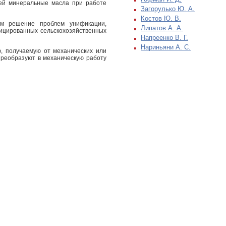
тей минеральные масла при работе
Загорулько Ю. А.
Костов Ю. В.
ым решение проблем унификации,
Липатов А. А.
фицированных сельскохозяйственных
Напреенко В. Г.
Нариньяни А. С.
ю, получаемую от механических или
преобразуют в механическую работу