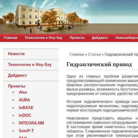
Главная
Технологии и Ноу-Хау
Проекты
Дайджест
Новосибирс
Новости
»
»
Гидравлический п
Главная
Статьи
Гидравлический привод
Технологии и Ноу-Хау
Дайджест
Одна из главных проблем развития
предусматривающей применение машин 
Широкое распространение гидроприво
Проекты
малые размеры, возможность бесступен
Alex
предохранение от нагрузок, удобство о
AURA
История гидравлического привода на
гидроподъемные механизмы, гидроакк
InBASE
первая конструкция гидродинамической
InDOC
Невозможно представить машины се
обслуживания навесного оборудования 
INTEGRA.NM
В настоящее время наметилась тенден
SemP-T
габариты. Современные гидравлически
при этом увеличивается температур