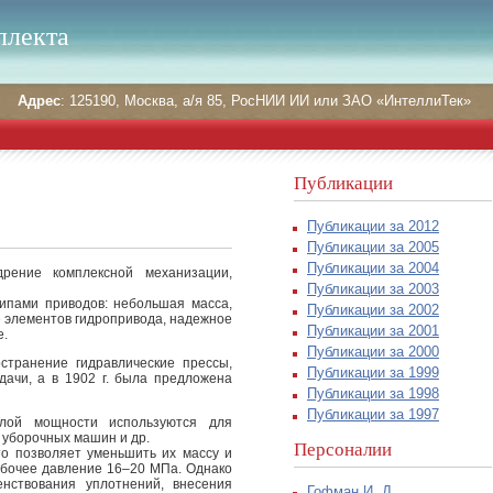
ллекта
Адрес
: 125190, Москва, а/я 85, РосНИИ ИИ или ЗАО «ИнтеллиТек»
Публикации
Публикации за 2012
Публикации за 2005
Публикации за 2004
рение комплексной механизации,
Публикации за 2003
ипами приводов: небольшая масса,
Публикации за 2002
е элементов гидропривода, надежное
Публикации за 2001
е.
Публикации за 2000
странение гидравлические прессы,
Публикации за 1999
ачи, а в 1902 г. была предложена
Публикации за 1998
Публикации за 1997
алой мощности используются для
 уборочных машин и др.
Персоналии
то позволяет уменьшить их массу и
абочее давление 16–20 МПа. Однако
нствования уплотнений, внесения
Гофман И. Д.