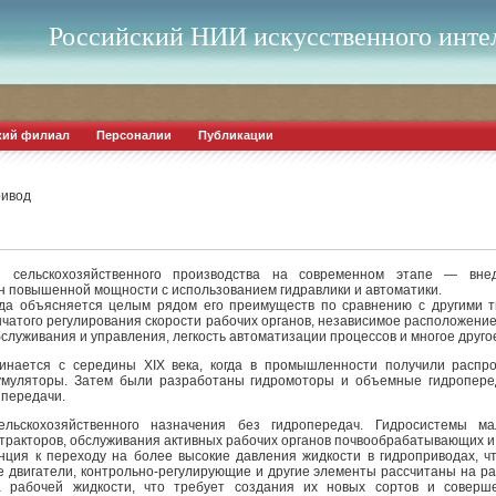
Российский НИИ искусственного инте
кий филиал
Персоналии
Публикации
ривод
 сельскохозяйственного производства на современном этапе — внед
повышенной мощности с использованием гидравлики и автоматики.
да объясняется целым рядом его преимуществ по сравнению с другими т
чатого регулирования скорости рабочих органов, независимое расположени
бслуживания и управления, легкость автоматизации процессов и многое друго
чинается с середины XIX века, когда в промышленности получили распро
умуляторы. Затем были разработаны гидромоторы и объемные гидроперед
 передачи.
льскохозяйственного назначения без гидропередач. Гидросистемы м
тракторов, обслуживания активных рабочих органов почвообрабатывающих и
ция к переходу на более высокие давления жидкости в гидроприводах, ч
е двигатели, контрольно-регулирующие и другие элементы рассчитаны на р
а рабочей жидкости, что требует создания их новых сортов и соверше