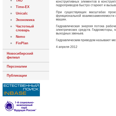
ТАО
конструктивных элементов в констру
гидроприводов быстро стареют и вызыв
Time-EX
При существующих масштабах произ
Unicalc
функциональной взаимозаменяемости г
машин.
Экономика
Гидравлическая энергия потока рабоч
Частотный
электрических средств. Гидромоторы, 
словарь
выходных звеньев.
Nemo
Гидравлическим приводом называют ме
FinPlan
4 апреля 2012
Новосибирский
филиал
Персоналии
Публикации