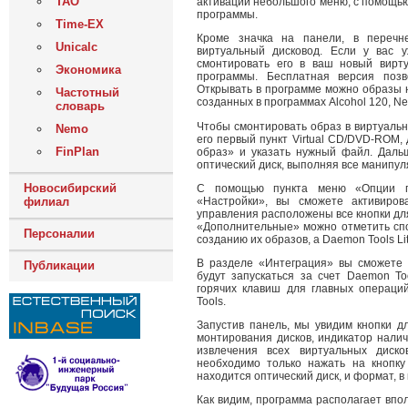
ТАО
активации небольшого меню, с помощью
программы.
Time-EX
Кроме значка на панели, в перечн
Unicalc
виртуальный дисковод. Если у вас у
смонтировать его в ваш новый вирт
Экономика
программы. Бесплатная версия позв
Открывать в программе можно образы н
Частотный
созданных в программах Alcohol 120, Nero,
словарь
Чтобы смонтировать образ в виртуальн
Nemo
его первый пункт Virtual CD/DVD-ROM,
FinPlan
образ» и указать нужный файл. Даль
оптический диск, выполняя все манипул
Новосибирский
С помощью пункта меню «Опции п
«Настройки», вы сможете активиров
филиал
управления расположены все кнопки дл
«Дополнительные» можно отметить сп
Персоналии
созданию их образов, а Daemon Tools Li
В разделе «Интеграция» вы сможете 
Публикации
будут запускаться за счет Daemon To
горячих клавиш для главных операци
Tools.
Запустив панель, мы увидим кнопки д
монтирования дисков, индикатор налич
извлечения всех виртуальных диско
необходимо только нажать на кнопку
находится оптический диск, и формат, в
Как видим, программа располагает впо