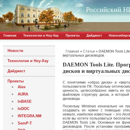
Российский НИ
Главная
Технологии и Ноу-Хау
Проекты
Дайджест
Новосибирс
Новости
»
»
DAEMON Tools Lite
Главная
Статьи
виртуальных дисководов.
Технологии и Ноу-Хау
DAEMON Tools Lite. Прог
дисков и виртуальных дис
Дайджест
Проекты
С понятиями «образ диска» и «вирту
пользователи ПК. Поскольку оптически
Alex
ценность, целесообразно иметь их по
AURA
файловую структуру диска, и которы
дисковода.
InBASE
Поскольку Windows изначально не пр
InDOC
создавать их нужно с помощью спец
немало, наиболее известные – это Alco
INTEGRA.NM
если вы хотите пользоваться бесплатн
DAEMON Tools Lite. Основные ее функ
SemP-T
дисководов. После установки програм