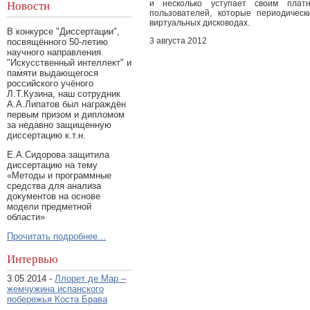
и несколько уступает своим плат
Новости
пользователей, которые периодичес
виртуальных дисководах.
В конкурсе "Диссертации",
3 августа 2012
посвящённого 50-летию
научного направления
"Искусственный интеллект" и
памяти выдающегося
российского учёного
Л.Т.Кузина, наш сотрудник
А.А.Липатов был награждён
первым призом и дипломом
за недавно защищенную
диссертацию к.т.н.
Е.А.Сидорова защитила
диссертацию на тему
«Методы и программные
средства для анализа
документов на основе
модели предметной
области»
Прочитать подробнее...
Интервью
3.05.2014 -
Ллорет де Мар –
жемчужина испанского
побережья Коста Брава