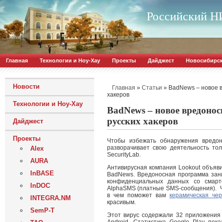
Российский НИ
Главная
Технологии и Ноу-Хау
Проекты
Дайджест
Новосибирс
Новости
»
»
BadNews – новое в
Главная
Статьи
хакеров
Технологии и Ноу-Хау
BadNews – новое вредоносн
русских хакеров
Дайджест
Проекты
Чтобы избежать обнаружения вредон
разворачивает свою деятельность тол
Alex
SecurityLab.
AURA
Антивирусная компания Lookout объяви
InBASE
BadNews. Вредоносная программа зан
конфиденциальных данных со смарт
InDOC
AlphaSMS (платные SMS-сообщения). Ч
в чем поможет вам
керамическая че
INTEGRA.NM
красивым.
SemP-T
Этот вирус содержали 32 приложения 