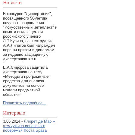
Новости
В конкурсе "Диссертации",
посвящённого 50-летию
научного направления
"Искусственный интеллект" и
памяти выдающегося
российского учёного
Л.Т.Кузина, наш сотрудник
А.А.Липатов был награждён
первым призом и дипломом
за недавно защищенную
диссертацию к.т.н.
Е.А.Сидорова защитила
диссертацию на тему
«Методы и программные
средства для анализа
документов на основе
модели предметной
области»
Прочитать подробнее...
Интервью
3.05.2014 -
Ллорет де Мар –
жемчужина испанского
побережья Коста Брава