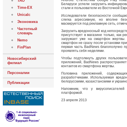
Android. Статистика Google Play пок
ТАО
Беларуси успели загрузить инфициров
Time-EX
стали и пользователи из Восточной Евр
Unicalc
Исследователи безопасности сообщаю
слегка агрессивную, но вполне без
Экономика
маскируется под рекламную сеть, отмеча
Частотный
Загрузить вредоносный код непосредст
словарь
присутствует в магазине только, как 
загружает уже на смартфон жертвы.
Nemo
смартфон не сразу после установки при
первая часть BadNews благополучно п
FinPlan
проявлять себя неделями.
Чтобы подтолкнуть других пользоват
Новосибирский
приложений, BadNews распространяет 
филиал
контактов из смартфона жертвы.
Персоналии
Половина приложений, содержащи
разработчиками. Используемая вредо
белорусскими, казахстанскими и украи
Публикации
Напомним, что у вирусописателей
платформой.
23 апреля 2013