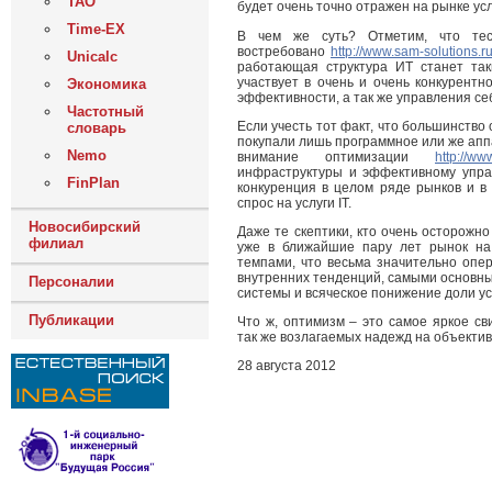
ТАО
будет очень точно отражен на рынке усл
Time-EX
В чем же суть? Отметим, что тест
востребовано
http://www.sam-solutions.r
Unicalc
работающая структура ИТ станет та
участвует в очень и очень конкурентн
Экономика
эффективности, а так же управления се
Частотный
Если учесть тот факт, что большинств
словарь
покупали лишь программное или же апп
Nemo
внимание оптимизации
http://ww
инфраструктуры и эффективному упр
FinPlan
конкуренция в целом ряде рынков и 
спрос на услуги IT.
Новосибирский
Даже те скептики, кто очень осторожн
филиал
уже в ближайшие пару лет рынок на
темпами, что весьма значительно опе
внутренних тенденций, самыми основны
Персоналии
системы и всяческое понижение доли у
Публикации
Что ж, оптимизм – это самое яркое св
так же возлагаемых надежд на объектив
28 августа 2012