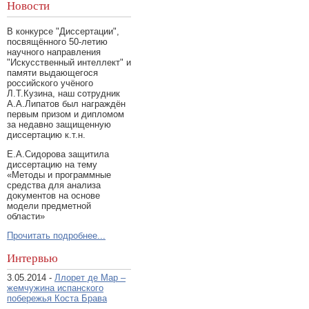
Новости
В конкурсе "Диссертации",
посвящённого 50-летию
научного направления
"Искусственный интеллект" и
памяти выдающегося
российского учёного
Л.Т.Кузина, наш сотрудник
А.А.Липатов был награждён
первым призом и дипломом
за недавно защищенную
диссертацию к.т.н.
Е.А.Сидорова защитила
диссертацию на тему
«Методы и программные
средства для анализа
документов на основе
модели предметной
области»
Прочитать подробнее...
Интервью
3.05.2014 -
Ллорет де Мар –
жемчужина испанского
побережья Коста Брава