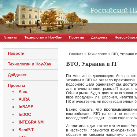
Российский НИ
Главная
Технологии и Ноу-Хау
Проекты
Дайджест
Новосибирс
Новости
»
»
ВТО, Украина и
Главная
Технологии
ВТО, Украина и IT
Технологии и Ноу-Хау
Дайджест
По мнению подавляющего большинства
Украины в ВТО не оказало практически
подобного шага оценивают как достато
Проекты
для отечественного рынка IT вступлен
Alex
Объем рынка будет достаточно значите
ввоз продукции ИТ. Впрочем, негатив 
AURA
ПК отечественными производителями б
InBASE
Важно сказать, что
программировани
востребовано, ВТО на него не повлия
InDOC
последствий не видят – рано еще говори
INTEGRA.NM
Аналитики видят так же в этом шаге У
SemP-T
в частности, повысится конкурентное
образом не связаны напрямую с рын