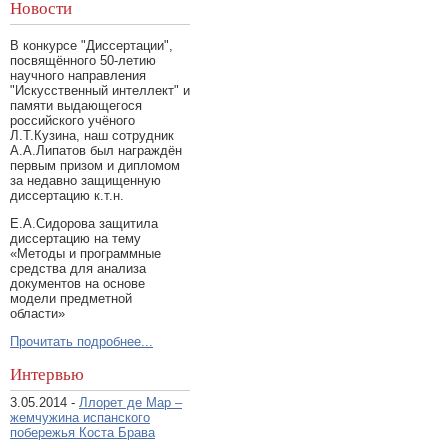
Новости
В конкурсе "Диссертации",
посвящённого 50-летию
научного направления
"Искусственный интеллект" и
памяти выдающегося
российского учёного
Л.Т.Кузина, наш сотрудник
А.А.Липатов был награждён
первым призом и дипломом
за недавно защищенную
диссертацию к.т.н.
Е.А.Сидорова защитила
диссертацию на тему
«Методы и программные
средства для анализа
документов на основе
модели предметной
области»
Прочитать подробнее...
Интервью
3.05.2014 -
Ллорет де Мар –
жемчужина испанского
побережья Коста Брава