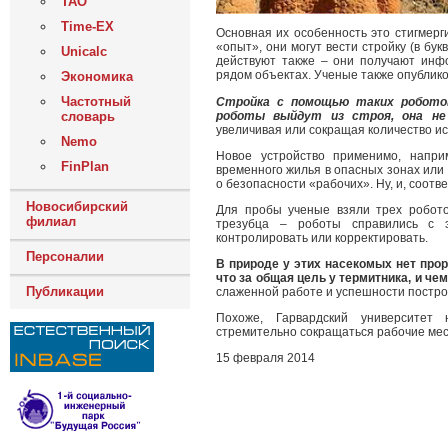
ТАО
Time-EX
Основная их особенность это стигмерг
«опыт», они могут вести стройку (в б
Unicalc
действуют также – они получают ин
рядом объектах. Ученые также опублико
Экономика
Частотный
Стройка с помощью таких роботов
роботы выйдут из строя, она не
словарь
увеличивая или сокращая количество ис
Nemo
Новое устройство применимо, напри
FinPlan
временного жилья в опасных зонах или
о безопасности «рабочих». Ну, и, соотв
Новосибирский
Для пробы ученые взяли трех робот
филиал
трезубца – роботы справились с 
контролировать или корректировать.
Персоналии
В природе у этих насекомых нет прор
что за общая цель у термитника, и че
Публикации
слаженной работе и успешности построе
Похоже, Гарвардский университет
стремительно сокращаться рабочие мес
15 февраля 2014