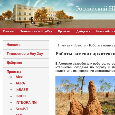
Российский НИ
Главная
Технологии и Ноу-Хау
Проекты
Дайджест
Новосибирс
Новости
»
»
Роботы заменят 
Главная
Новости
Роботы заменят архитект
Технологии и Ноу-Хау
Дайджест
В Америке разработали роботов, кото
«термиты» созданы по образу и по
подметили их поведение и повторили в
Проекты
Alex
AURA
InBASE
InDOC
INTEGRA.NM
SemP-T