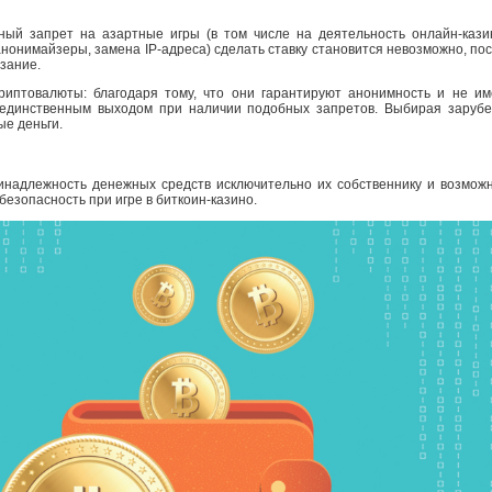
ный запрет на азартные игры (в том числе на деятельность онлайн-казин
нонимайзеры, замена IP-адреса) сделать ставку становится невозможно, по
азание.
иптовалюты: благодаря тому, что они гарантируют анонимность и не име
я единственным выходом при наличии подобных запретов. Выбирая зарубе
ые деньги.
надлежность денежных средств исключительно их собственнику и возможн
езопасность при игре в биткоин-казино.