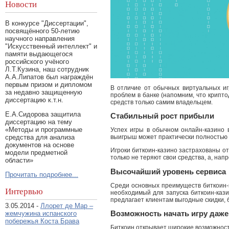
Новости
В конкурсе "Диссертации",
посвящённого 50-летию
научного направления
"Искусственный интеллект" и
памяти выдающегося
российского учёного
Л.Т.Кузина, наш сотрудник
А.А.Липатов был награждён
первым призом и дипломом
В отличие от обычных виртуальных игр
за недавно защищенную
проблем в банке (напомним, что крипто
диссертацию к.т.н.
средств только самим владельцем.
Е.А.Сидорова защитила
Стабильный рост прибыли
диссертацию на тему
«Методы и программные
Успех игры в обычном онлайн-казино 
средства для анализа
выигрыш может практически полностью 
документов на основе
Игроки биткоин-казино застрахованы от
модели предметной
только не теряют свои средства, а, на
области»
Высочайший уровень сервиса
Прочитать подробнее...
Среди основных преимуществ биткоин-к
Интервью
необходимый для запуска биткоин-кази
предлагает клиентам выгодные скидки, 
3.05.2014 -
Ллорет де Мар –
жемчужина испанского
Возможность начать игру даж
побережья Коста Брава
Биткоин открывает широкие возможности 