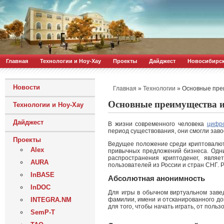
Главная
Технологии и Ноу-Хау
Проекты
Дайджест
Новосибирс
Новости
»
»
Основные преи
Главная
Технологии
Основные преимущества ис
Технологии и Ноу-Хау
Дайджест
В жизни современного человека
цифр
период существования, они смогли заво
Проекты
Ведущее положение среди криптовалют 
Alex
привычных предложений бизнеса. Одни
распространения криптоденег, являе
AURA
пользователей из России и стран СНГ. Р
InBASE
Абсолютная анонимность
InDOC
Для игры в обычном виртуальном заве
фамилии, имени и отсканированного до
INTEGRA.NM
для того, чтобы начать играть, от пол
SemP-T