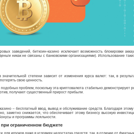
овых заведений, биткоин-казино исключает возможность блокировки аккаун
деньги никак не связаны с банковскими организациями). Использование таки
в значительной степени зависит от изменения курса валют: так, в резуль
потерять свою ценность.
 подобных проблем, поскольку эта криптовалюта стабильно демонстрирует рос
против, получают существенный прирост прибыли.
азино – бесплатный ввод, вывод и обслуживание средств. Благодаря этому 
но, заметно снижается, что обеспечивает этому бизнесу высокую инвести
бонусы и программы лояльности.
е при ограниченном бюджете
для игроков даже в условиях недостатка средств: так, в отличие от фиатных