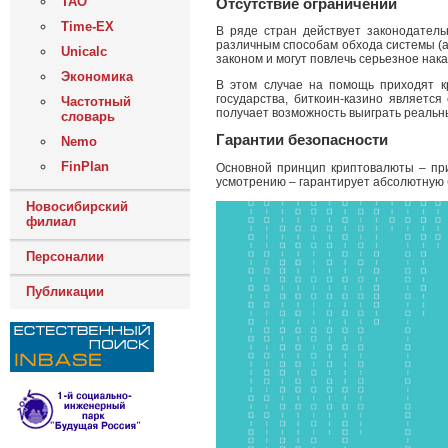
ТАО
Отсутствие ограничений
Time-EX
В ряде стран действует законодатель
различным способам обхода системы (а
Unicalc
законом и могут повлечь серьезное нак
Экономика
В этом случае на помощь приходят кр
государства, биткоин-казино являетс
Частотный
получает возможность выиграть реальн
словарь
Гарантии безопасности
Nemo
FinPlan
Основной принцип криптовалюты – при
усмотрению – гарантирует абсолютную б
Новосибирский
филиал
Персоналии
Публикации