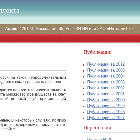
ллекта
Адрес
: 125190, Москва, а/я 85, РосНИИ ИИ или ЗАО «ИнтеллиТек»
Публикации
Публикации за 2012
Публикации за 2005
Публикации за 2004
смотря на такой непродолжительный
Публикации за 2003
едства в самых различных сферах.
Публикации за 2002
удается повысить привлекательность
Публикации за 2001
ить множество преимуществ за счет
ный игорный клуб, принимающий
Публикации за 2000
Публикации за 1999
Публикации за 1998
Публикации за 1997
нные. В некоторых случаях, помимо
бладает неоспоримым преимуществом:
Персоналии
на сайте.
Гофман И. Д.