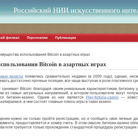
Российский НИИ искусственного инте
кий филиал
Персоналии
Публикации
мущества использования Bitcoin в азартных играх
пользования Bitcoin в азартных играх
овые валюты
появились сравнительно недавно (в 2009 году), однако, не
евать достаточно прочные позиции, все чаще выступая в роли платежного ср
занимает Bitcoin: благодаря своим уникальным характеристикам, биткоину 
м из самых актуальных направлений, в котором пользователи могут получ
тся биткоин-казино. Одним из них является
Play-fortuna-casino
— извест
азбираемся, в чем состоят главные плюсы игры в таких казино.
дении нужно не только пройти регистрацию, но и сообщить свои личные да
кумента, предоставляется и номер счета. В этом смысле биткоин-казино о
ьзователя требуется только прохождение стандартной процедуры регистрации 