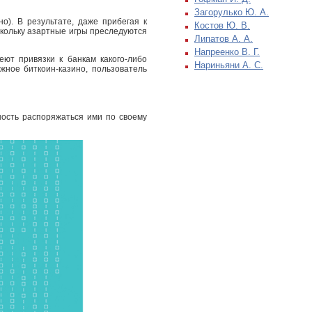
Загорулько Ю. А.
о). В результате, даже прибегая к
Костов Ю. В.
скольку азартные игры преследуются
Липатов А. А.
Напреенко В. Г.
ют привязки к банкам какого-либо
Нариньяни А. С.
жное биткоин-казино, пользователь
ость распоряжаться ими по своему