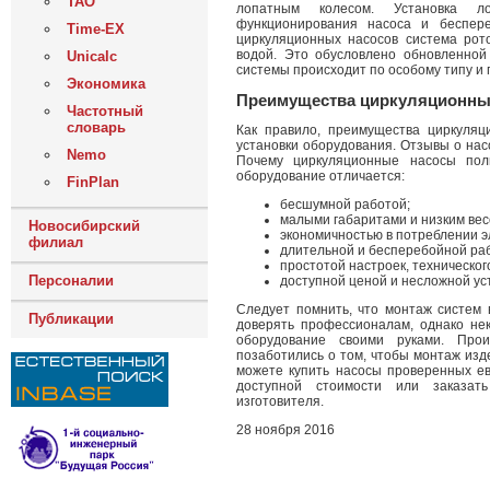
ТАО
лопатным колесом. Установка л
функционирования насоса и беспере
Time-EX
циркуляционных насосов система рот
водой. Это обусловлено обновленной
Unicalc
системы происходит по особому типу и
Экономика
Преимущества циркуляционных
Частотный
словарь
Как правило, преимущества циркуляц
установки оборудования. Отзывы о нас
Nemo
Почему циркуляционные насосы пол
оборудование отличается:
FinPlan
бесшумной работой;
малыми габаритами и низким вес
Новосибирский
экономичностью в потреблении э
филиал
длительной и бесперебойной ра
простотой настроек, техническог
Персоналии
доступной ценой и несложной ус
Следует помнить, что монтаж систем
Публикации
доверять профессионалам, однако не
оборудование своими руками. Про
позаботились о том, чтобы монтаж из
можете купить насосы проверенных евр
доступной стоимости или заказать
изготовителя.
28 ноября 2016