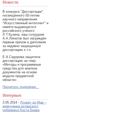
Новости
В конкурсе "Диссертации",
посвящённого 50-летию
научного направления
"Искусственный интеллект" и
памяти выдающегося
российского учёного
Л.Т.Кузина, наш сотрудник
А.А.Липатов был награждён
первым призом и дипломом
за недавно защищенную
диссертацию к.т.н.
Е.А.Сидорова защитила
диссертацию на тему
«Методы и программные
средства для анализа
документов на основе
модели предметной
области»
Прочитать подробнее...
Интервью
3.05.2014 -
Ллорет де Мар –
жемчужина испанского
побережья Коста Брава