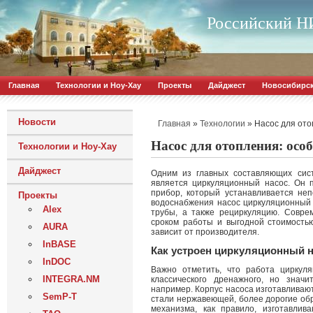
Российский НИ
Главная
Технологии и Ноу-Хау
Проекты
Дайджест
Новосибирс
Новости
»
»
Насос для ото
Главная
Технологии
Насос для отопления: осо
Технологии и Ноу-Хау
Дайджест
Одним из главных составляющих сис
является циркуляционный насос. Он 
прибор, который устанавливается неп
Проекты
водоснабжения насос циркуляционный 
Alex
трубы, а также рециркуляцию. Совре
сроком работы и выгодной стоимостью
AURA
зависит от производителя.
InBASE
Как устроен циркуляционный 
InDOC
Важно отметить, что работа циркул
INTEGRA.NM
классического дренажного, но знач
например. Корпус насоса изготавливают
SemP-T
стали нержавеющей, более дорогие обр
механизма, как правило, изготавли