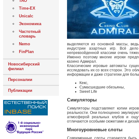
ТАО
Time-EX
Unicalc
Экономика
Частотный
словарь
Nemo
выделяются из основной массы, вед
индустрии азартных игр. Всё дел
FinPlan
непревзойденной классики очень тяжел
Именно поэтому многие игроки предп
казино Адмирал.
Новосибирский
Классические игровые автоматы сущес
филиал
исследовать их со всех сторон. Это об
информации и даже стратегии для боль
Персоналии
Кекс,
Сумасшедшие обезьяны,
Публикации
Sweet Life
Симуляторы
Симуляторы подставляют копии игров
реальности. Они полноценно эмулируют
атмосферой реальных клубов и ощут
отличаются особыми сюжетами и дизай
Многоуровневые слоты
Современные слоты стараются быть л