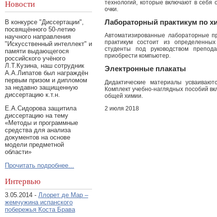
технологий, которые включают в себя
Новости
очки.
Лабораторный практикум по х
В конкурсе "Диссертации",
посвящённого 50-летию
Автоматизированные лабораторные п
научного направления
практикум состоит из определенных
"Искусственный интеллект" и
студенты под руководством препода
памяти выдающегося
приобрести компьютер.
российского учёного
Л.Т.Кузина, наш сотрудник
Электронные плакаты
А.А.Липатов был награждён
первым призом и дипломом
Дидактические материалы усваивают
за недавно защищенную
Комплект учебно-наглядных пособий вк
диссертацию к.т.н.
общей химии.
Е.А.Сидорова защитила
2 июля 2018
диссертацию на тему
«Методы и программные
средства для анализа
документов на основе
модели предметной
области»
Прочитать подробнее...
Интервью
3.05.2014 -
Ллорет де Мар –
жемчужина испанского
побережья Коста Брава