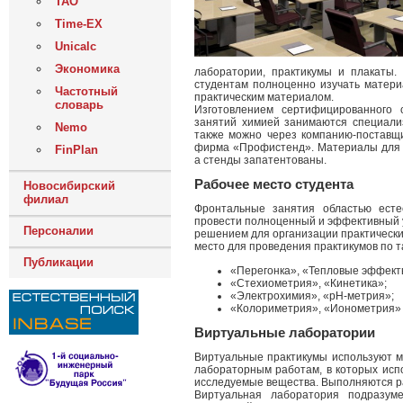
ТАО
Time-EX
Unicalc
Экономика
лаборатории, практикумы и плакаты.
студентам полноценно изучать матери
Частотный
практическим материалом.
словарь
Изготовлением сертифицированного 
занятий химией занимаются специали
Nemo
также можно через компанию-поставщи
фирма «Профистенд». Материалы для 
FinPlan
а стенды запатентованы.
Рабочее место студента
Новосибирский
филиал
Фронтальные занятия областью есте
провести полноценный и эффективный у
Персоналии
решением для организации практически
место для проведения практикумов по т
Публикации
«Перегонка», «Тепловые эффект
«Стехиометрия», «Кинетика»;
«Электрохимия», «рН-метрия»;
«Колориметрия», «Ионометрия» 
Виртуальные лаборатории
Виртуальные практикумы используют м
лабораторным работам, в которых исп
исследуемые вещества. Выполняются р
Виртуальная лаборатория подразуме