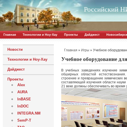
Российский НИ
Главная
Технологии и Ноу-Хау
Проекты
Дайджест
Новосибирс
Новости
»
»
Учебное оборудован
Главная
Игры
Учебное оборудование дл
Технологии и Ноу-Хау
Дайджест
В учебных заведениях изучение хим
обширных областей естествознания.
строение и превращение химических в
Проекты
составляющей изучения области науки
Alex
21 веке должны обеспечивать во время 
AURA
InBASE
InDOC
INTEGRA.NM
SemP-T