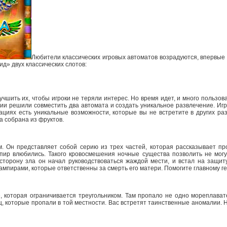
Любители классических игровых автоматов возрадуются, впервые 
ид» двух классических слотов:
учшить их, чтобы игроки не теряли интерес. Но время идет, и много пользо
ии решили совместить два автомата и создать уникальное развлечение. Игра
иациях есть уникальные возможности, которые вы не встретите в других р
а собрана из фруктов.
. Он представляет собой серию из трех частей, которая рассказывает про
мпир влюбились. Такого кровосмешения ночные существа позволить не могу
сторону зла он начал руководствоваться жаждой мести, и встал на защиту
ампирами, которые ответственны за смерть его матери. Помогите главному г
, которая ограничивается треугольником. Там пропало не одно мореплават
, которые пропали в той местности. Вас встретят таинственные аномалии. Ни