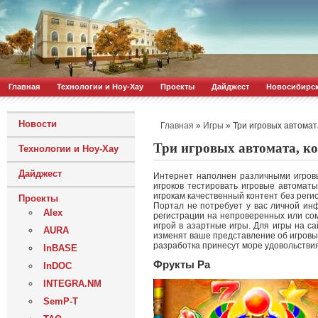
Главная
Технологии и Ноу-Хау
Проекты
Дайджест
Новосибирс
Новости
»
»
Три игровых автомат
Главная
Игры
Три игровых автомата, ко
Технологии и Ноу-Хау
Дайджест
Интернет наполнен различными игров
игроков тестировать игровые автомат
игрокам качественный контент без реги
Проекты
Портал не потребует у вас личной ин
Alex
регистрации на непроверенных или со
игрой в азартные игры. Для игры на с
AURA
изменят ваше представление об игровых
разработка принесут море удовольствия
InBASE
Фрукты Ра
InDOC
INTEGRA.NM
SemP-T