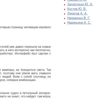
Загорулько Ю. А.
Костов Ю. В.
Липатов А. А.
Напреенко В. Г.
Нариньяни А. С.
открыв страницу активации игрового
вателей уже давно перешли на новые
ть в него интересно как бесплатно,
азработках. Интерфейс был сделан с
 вампира, не боящегося света. Так
т, поэтому они убили мать главного
 людей. Взяв с собой спутницу, он
ероя, собирая комбинации.
ельное судно и летальный аппарат.
кто не знает, что найдет там игрок,