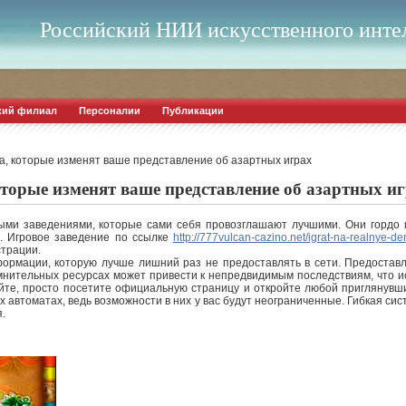
Российский НИИ искусственного инте
кий филиал
Персоналии
Публикации
а, которые изменят ваше представление об азартных играх
торые изменят ваше представление об азартных и
ыми заведениями, которые сами себя провозглашают лучшими. Они гордо 
ы.
Игровое заведение по ссылке
http://777vulcan-cazino.net/igrat-na-realnye-de
страции.
формации, которую лучше лишний раз не предоставлять в сети. Предоста
мнительных ресурсах может привести к непредвидимым последствиям, что 
айте, просто посетите официальную страницу и откройте любой приглянувш
 автоматах, ведь возможности в них у вас будут неограниченные. Гибкая сис
.