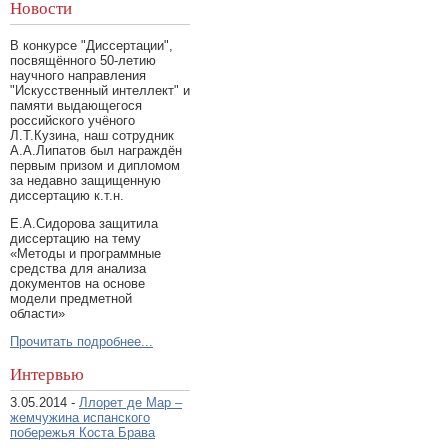
Новости
В конкурсе "Диссертации",
посвящённого 50-летию
научного направления
"Искусственный интеллект" и
памяти выдающегося
российского учёного
Л.Т.Кузина, наш сотрудник
А.А.Липатов был награждён
первым призом и дипломом
за недавно защищенную
диссертацию к.т.н.
Е.А.Сидорова защитила
диссертацию на тему
«Методы и программные
средства для анализа
документов на основе
модели предметной
области»
Прочитать подробнее...
Интервью
3.05.2014 -
Ллорет де Мар –
жемчужина испанского
побережья Коста Брава