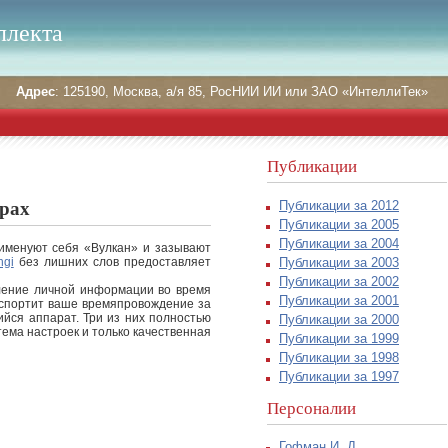
ллекта
Адрес
: 125190, Москва, а/я 85, РосНИИ ИИ или ЗАО «ИнтеллиТек»
Публикации
Публикации за 2012
грах
Публикации за 2005
Публикации за 2004
именуют себя «Вулкан» и зазывают
Публикации за 2003
ngi
без лишних слов предоставляет
Публикации за 2002
вление личной информации во время
Публикации за 2001
испортит ваше времяпровождение за
ийся аппарат. Три из них полностью
Публикации за 2000
тема настроек и только качественная
Публикации за 1999
Публикации за 1998
Публикации за 1997
Персоналии
Гофман И. Д.