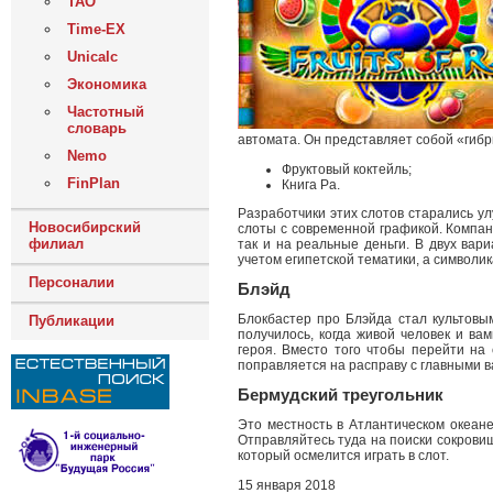
ТАО
Time-EX
Unicalc
Экономика
Частотный
словарь
автомата. Он представляет собой «гибр
Nemo
Фруктовый коктейль;
FinPlan
Книга Ра.
Разработчики этих слотов старались ул
Новосибирский
слоты с современной графикой. Компан
филиал
так и на реальные деньги. В двух вар
учетом египетской тематики, а символик
Персоналии
Блэйд
Блокбастер про Блэйда стал культовым
Публикации
получилось, когда живой человек и ва
героя. Вместо того чтобы перейти на 
поправляется на расправу с главными в
Бермудский треугольник
Это местность в Атлантическом океане
Отправляйтесь туда на поиски сокровищ
который осмелится играть в слот.
15 января 2018