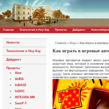
Главная
Технологии и Ноу-Хау
Проекты
Дайджест
Новосибирс
Новости
»
»
Как играть в игровы
Главная
Игры
Как играть в игровые авт
Технологии и Ноу-Хау
Дайджест
Игровых автоматов бывает много разн
азартная игра, которая в основном иг
реальность. Интернет заполонил жизни 
Проекты
выгонит из виртуального заведения. П
Alex
vezde/
. Цель игровых автоматов состо
новички все равно задаются вопросами, 
AURA
InBASE
InDOC
INTEGRA.NM
SemP-T