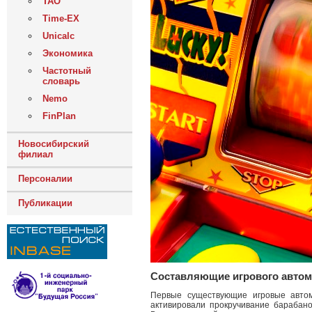
ТАО
Time-EX
Unicalc
Экономика
Частотный
словарь
Nemo
FinPlan
Новосибирский
филиал
Персоналии
Публикации
Составляющие игрового автом
Первые существующие игровые автом
активировали прокручивание барабан