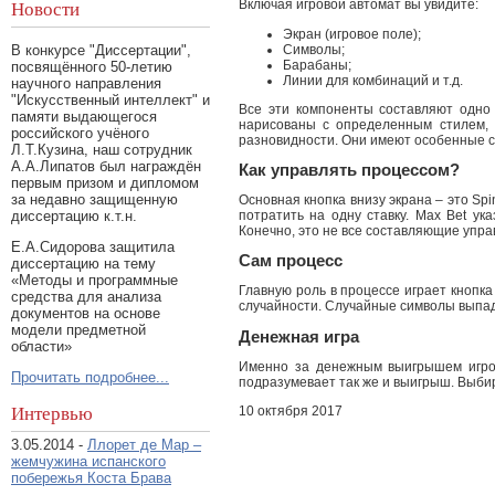
Включая игровой автомат вы увидите:
Новости
Экран (игровое поле);
Символы;
В конкурсе "Диссертации",
Барабаны;
посвящённого 50-летию
Линии для комбинаций и т.д.
научного направления
"Искусственный интеллект" и
Все эти компоненты составляют одно 
памяти выдающегося
нарисованы с определенным стилем, 
российского учёного
разновидности. Они имеют особенные св
Л.Т.Кузина, наш сотрудник
А.А.Липатов был награждён
Как управлять процессом?
первым призом и дипломом
за недавно защищенную
Основная кнопка внизу экрана – это Spin
потратить на одну ставку. Max Bet у
диссертацию к.т.н.
Конечно, это не все составляющие управ
Е.А.Сидорова защитила
Сам процесс
диссертацию на тему
«Методы и программные
Главную роль в процессе играет кнопка
средства для анализа
случайности. Случайные символы выпад
документов на основе
модели предметной
Денежная игра
области»
Именно за денежным выигрышем игроки
Прочитать подробнее...
подразумевает так же и выигрыш. Выб
Интервью
10 октября 2017
3.05.2014 -
Ллорет де Мар –
жемчужина испанского
побережья Коста Брава