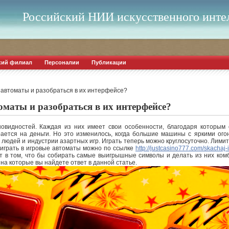
Российский НИИ искусственного инте
кий филиал
Персоналии
Публикации
е автоматы и разобраться в их интерфейсе?
оматы и разобраться в их интерфейсе?
овидностей. Каждая из них имеет свои особенности, благодаря которым 
рается на деньги.
Но это изменилось, когда большие машины с яркими ого
людей и индустрии азартных игр. Играть теперь можно круглосуточно. Лимито
оиграть в игровые автоматы можно по ссылке
http://justcasino777.com/skachaj-
ит в том, что бы собирать самые выигрышные символы и делать из них ком
на которые вы найдете ответ в данной статье.