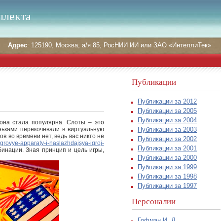
ллекта
Адрес
: 125190, Москва, а/я 85, РосНИИ ИИ или ЗАО «ИнтеллиТек»
Публикации
Публикации за 2012
Публикации за 2005
Публикации за 2004
она стала популярна. Слоты – это
Публикации за 2003
ньками перекочевали в виртуальную
в во времени нет, ведь вас никто не
Публикации за 2002
igrovye-apparaty-i-naslazhdajsya-igroj-
Публикации за 2001
бинации. Зная принцип и цель игры,
Публикации за 2000
Публикации за 1999
Публикации за 1998
Публикации за 1997
Персоналии
Гофман И. Д.