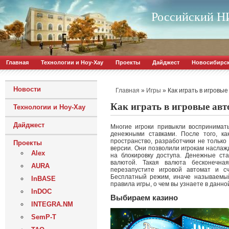
Российский НИ
Главная
Технологии и Ноу-Хау
Проекты
Дайджест
Новосибирс
Новости
»
»
Как играть в игровы
Главная
Игры
Как играть в игровые ав
Технологии и Ноу-Хау
Дайджест
Многие игроки привыкли воспринимат
денежными ставками. После того, к
пространство, разработчики не только
Проекты
версии. Они позволили игрокам насла
Alex
на блокировку доступа. Денежные ст
валютой. Такая валюта бесконечн
AURA
перезапустите игровой автомат и сч
Бесплатный режим, иначе называемы
InBASE
правила игры, о чем вы узнаете в данно
InDOC
Выбираем казино
INTEGRA.NM
SemP-T