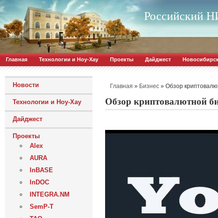
Российский НИ
Главная
Технологии и Ноу-Хау
Проекты
Дайджест
Новосибирс
Новости
»
»
Обзор криптовалют
Главная
Бизнес
Обзор криптовалютной би
Технологии и Ноу-Хау
Дайджест
Проекты
Alex
AURA
InBASE
InDOC
INTEGRA.NM
SemP-T