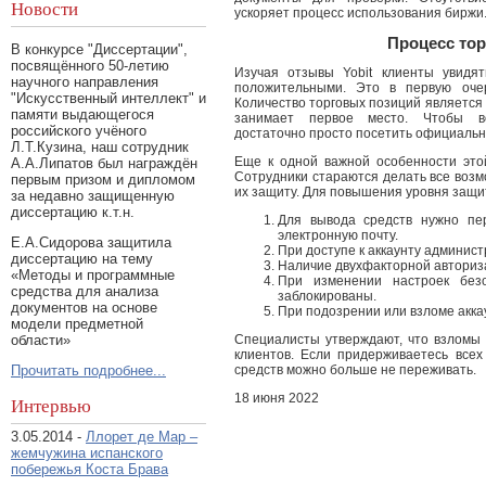
Новости
ускоряет процесс использования биржи
Процесс тор
В конкурсе "Диссертации",
посвящённого 50-летию
Изучая отзывы Yobit клиенты увидят
научного направления
положительными. Это в первую очер
"Искусственный интеллект" и
Количество торговых позиций является
памяти выдающегося
занимает первое место. Чтобы во
российского учёного
достаточно просто посетить официальн
Л.Т.Кузина, наш сотрудник
Еще к одной важной особенности это
А.А.Липатов был награждён
Сотрудники стараются делать все возм
первым призом и дипломом
их защиту. Для повышения уровня защ
за недавно защищенную
диссертацию к.т.н.
Для вывода средств нужно пе
электронную почту.
Е.А.Сидорова защитила
При доступе к аккаунту админис
диссертацию на тему
Наличие двухфакторной авториз
«Методы и программные
При изменении настроек без
средства для анализа
заблокированы.
документов на основе
При подозрении или взломе акка
модели предметной
области»
Специалисты утверждают, что взломы 
клиентов. Если придерживаетесь всех
Прочитать подробнее...
средств можно больше не переживать.
18 июня 2022
Интервью
3.05.2014 -
Ллорет де Мар –
жемчужина испанского
побережья Коста Брава