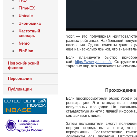
ТАО
Time-EX
Unicalc
Экономика
Частотный
словарь
Yobit — это популярная криптовалют
разных рейтингах. Наибольшей популя
Nemo
населения. Однако клиенты должны у
еще на несколько языков, что значите
FinPlan
Если планируете быстро приобре
сайт
https://www.yobit.net/
«;
. Сотрудники
Новосибирский
торговых пар, что позволяет максималь
филиал
Персоналии
Публикации
Прохождение 
Если проспросмотрели обзор Yobit и р
регистрацию. Это стандартная проц
популярных площадок. На начальном
стандартную анкету с личной информац
согласиться с ними.
Затем пользователи смогут полноцен
первую очередь вызвано тем, что р
верификации. Соответственно, клие
документы для проверки. Отсутстви