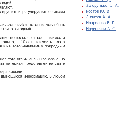
 людей.
Загорулько Ю. А.
авляют.
Костов Ю. В.
лируется и регулируется органами
Липатов А. А.
Напреенко В. Г.
сийского рубля, которые могут быть
Нариньяни А. С.
таточно выгодный.
дние несколько лет рост стоимости
пример, за 10 лет стоимость золота
ся к не возобновляемым природным
 Для того чтобы оно было особенно
ий материал представлен на сайте
змер прибыли.
ть имеющуюся информацию. В любом