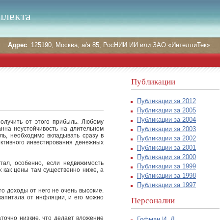
ллекта
Адрес
: 125190, Москва, а/я 85, РосНИИ ИИ или ЗАО «ИнтеллиТек»
Публикации
Публикации за 2012
Публикации за 2005
Публикации за 2004
олучить от этого прибыль.
Любому
Публикации за 2003
анна неустойчивость на длительном
ь, необходимо вкладывать сразу в
Публикации за 2002
ективного инвестирования денежных
Публикации за 2001
Публикации за 2000
тал, особенно, если недвижимость
Публикации за 1999
к как цены там существенно ниже, а
Публикации за 1998
Публикации за 1997
о доходы от него не очень высокие.
капитала от инфляции, и его можно
Персоналии
точно низкие, что делает вложение
Гофман И. Д.