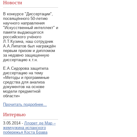
Новости
В конкурсе "Диссертации",
посвящённого 50-летию
научного направления
"Искусственный интеллект" и
памяти выдающегося
российского учёного
Л.Т.Кузина, наш сотрудник
А.А.Липатов был награждён
первым призом и дипломом
за недавно защищенную
диссертацию к.т.н.
Е.А.Сидорова защитила
диссертацию на тему
«Методы и программные
средства для анализа
документов на основе
модели предметной
области»
Прочитать подробнее...
Интервью
3.05.2014 -
Ллорет де Мар –
жемчужина испанского
побережья Коста Брава