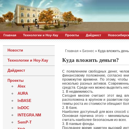
Главная
Технологии и Ноу-Хау
Проекты
Дайджест
Новосибирс
Новости
»
»
Куда вложить день
Главная
Бизнес
Куда вложить деньги?
Технологии и Ноу-Хау
Дайджест
С появлением свободных денег, челов
финансовому положению, согласно кни
промежутке времени. По этому, чтоб
Проекты
несколько разных активов. Современн
Alex
средств. Среди них можно выделить нес
1. В недвижимость.
AURA
Сегодня многие считают этот вид вл
расположена в крупном и развитом гор
InBASE
темпы роста их стоимости обещают бол
InDOC
2. В банк.
Наиболее доступный для всех способ с
INTEGRA.NM
Основная причина этого – минимальны
считать наиболее безопасным из всех.
SemP-T
3. В паевые фонды.
Последнее время заметен высокий инт