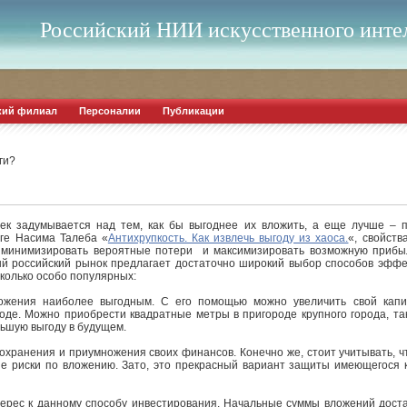
Российский НИИ искусственного инте
кий филиал
Персоналии
Публикации
ги?
ек задумывается над тем, как бы выгоднее их вложить, а еще лучше – п
ге Насима Талеба «
Антихрупкость. Как извлечь выгоду из хаоса.
«, свойств
ы минимизировать вероятные потери и максимизировать возможную прибыл
ый российский рынок предлагает достаточно широкий выбор способов эфф
колько особо популярных:
ожения наиболее выгодным. С его помощью можно увеличить свой капи
оде. Можно приобрести квадратные метры в пригороде крупного города, та
ьшую выгоду в будущем.
охранения и приумножения своих финансов. Конечно же, стоит учитывать, чт
е риски по вложению. Зато, это прекрасный вариант защиты имеющегося 
ерес к данному способу инвестирования. Начальные суммы вложений доста