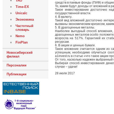
ТАО
средств в паевые фонды (ПИФ) и общие
То, каким будут доходы от вложений в 
Time-EX
Такое инвестирование достаточно на
Unicalc
государственной власти.
4. В валюту.
Экономика
Такой вид вложений достаточно интере
вызваны экономическим кризисом, каким
Частотный
5. В драгоценные металлы.
словарь
Наиболее выгодный способ вложения, е
драгоценных металлов особо положител
Nemo
возросла на 517%. Гарантией их стаб
ресурсам.
FinPlan
6. В акции и ценные бумаги.
Такое вложение считается одним из с
Новосибирский
успешным, необходимо обучиться соо
a1invest.ru в статье «что такое акции п
филиал
От того, насколько надежен выбранный 
Выбирая способ инвестирования дене
Персоналии
случае – удачи!
28 июля 2017
Публикации