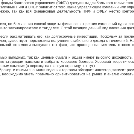
 фонды банковского управления (ОФБУ) доступным для большого количества
различные ПИФ и ОФБУ, зависит от того, какие управляющие компании ими упр
дежно, так как вся финансовая деятельность ПИФ и ОФБУ жестко контро
сен, но больше как способ защиты финансов от резких изменений курса рос
и-то законопроектами и так далее. С этой позиции данный вид вложения дос
сли рассматривать его, как долгосрочные инвестиции. Поскольку за после
ен, существует перспектива получения стабильного дохода от вложений. На
ильной стоимости выступает тот факт, что драгоценные металлы относят
амых выгодных, так как ценные бумаги и акции имеют высокую доходность.
тветствующим навыкам и выбрать хорошего брокера. Хороший теоретическ
ростым языком» (а переход на главную страницу вот тут).
брокер, и какими знаниями ведения торговли обладает инвестор, зависит ра
г, необходимо уметь правильно ориентироваться на рынке и анализирова