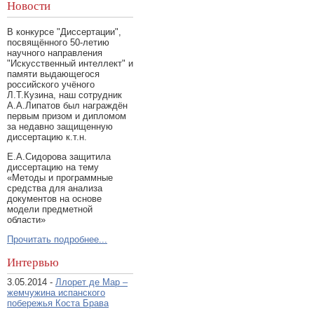
Новости
В конкурсе "Диссертации",
посвящённого 50-летию
научного направления
"Искусственный интеллект" и
памяти выдающегося
российского учёного
Л.Т.Кузина, наш сотрудник
А.А.Липатов был награждён
первым призом и дипломом
за недавно защищенную
диссертацию к.т.н.
Е.А.Сидорова защитила
диссертацию на тему
«Методы и программные
средства для анализа
документов на основе
модели предметной
области»
Прочитать подробнее...
Интервью
3.05.2014 -
Ллорет де Мар –
жемчужина испанского
побережья Коста Брава