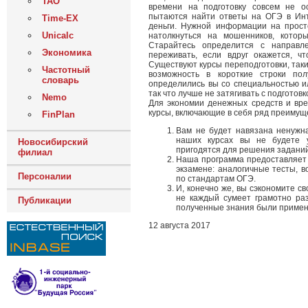
ТАО
времени на подготовку совсем не о
пытаются найти ответы на ОГЭ в Инт
Time-EX
деньги. Нужной информации на прос
Unicalc
натолкнуться на мошенников, котор
Старайтесь определится с направл
Экономика
переживать, если вдруг окажется, ч
Существуют курсы переподготовки, таки
Частотный
возможность в короткие строки пол
словарь
определились вы со специальностью ил
так что лучше не затягивать с подготовк
Nemo
Для экономии денежных средств и вр
курсы, включающие в себя ряд преимущ
FinPlan
Вам не будет навязана ненужн
наших курсах вы не будете у
Новосибирский
пригодятся для решения заданий
филиал
Наша программа предоставляет 
экзамене: аналогичные тесты, в
Персоналии
по стандартам ОГЭ.
И, конечно же, вы сэкономите с
не каждый сумеет грамотно раз
Публикации
полученные знания были примен
12 августа 2017