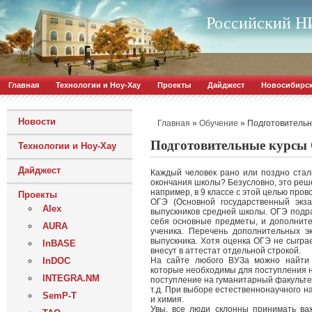
Российский НИ
Главная
Технологии и Ноу-Хау
Проекты
Дайджест
Новосибирс
Новости
»
»
Подготовительн
Главная
Обучение
Подготовительные курсы
Технологии и Ноу-Хау
Дайджест
Каждый человек рано или поздно сталк
окончания школы? Безусловно, это реш
например, в 9 классе с этой целью пров
Проекты
ОГЭ (Основной государственный экз
Alex
выпускников средней школы. ОГЭ подр
себя основные предметы, и дополнит
AURA
ученика. Перечень дополнительных 
выпускника. Хотя оценка ОГЭ не сыгра
InBASE
внесут в аттестат отдельной строкой.
InDOC
На сайте любого ВУЗа можно найти
которые необходимы для поступления н
INTEGRA.NM
поступление на гуманитарный факульте
т.д. При выборе естественнонаучного 
SemP-T
и химия.
Увы, все люди склонны принимать ва