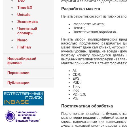
ТАО
открытки и ее печати по доступной цене
Time-EX
Разработка макета
Unicalc
Печать открыток состоит из таких этапо
Экономика
Разработка макета;
Печать;
Частотный
Послепечатная обработка.
словарь
Печать любой полиграфической прод
Nemo
насколько продуманно разработан диз
FinPlan
макет может даже сам клиент, который
нужном уровне. Правда, не всегда «до
поэтому клиенту приходится делать 
Новосибирский
вырубных штампов типографии «Галла-
филиал
Макеты принимаются в таких форматах:
AI,
Персоналии
CDR,
EPS,
PSD,
Публикации
TIFF,
indd,
PDF 1.3,
PS.
Постпечатная обработка
После печати дизайна на бумаге, откр
можно гордо подарить любимой маме и
слова, напечатанные или написанные 
душу, а красивый рисунок радовать вс