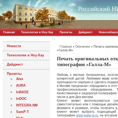
Российский НИ
Главная
Технологии и Ноу-Хау
Проекты
Дайджест
Новосибирс
Новости
»
»
Печать оригина
Главная
Обучение
«Галла-М»
Технологии и Ноу-Хау
Печать оригинальных отк
типографии «Галла-М»
Дайджест
Проекты
Любовь к матери безгранична, поэто
конкретной датой. Любимую маму хоче
Alex
преподнести сюрприз и сделать подаро
AURA
в Москве предлагает обрадовать в это
профессиональном оборудовании. 
InBASE
Качественная и недорогая полиграфия 
числе и для Дня матери.
InDOC
Клиент может воспользоваться со
самостоятельно или с помощью дизайне
INTEGRA.NM
формате и размере, чтобы получить в 
SemP-T
клиент может выбрать подходящий
типографии
www.galla-m.ru
, на котором