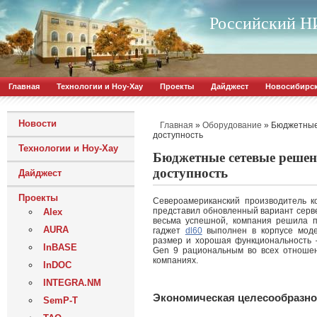
Российский НИ
Главная
Технологии и Ноу-Хау
Проекты
Дайджест
Новосибирс
Новости
»
»
Бюджетные
Главная
Оборудование
доступность
Технологии и Ноу-Хау
Бюджетные сетевые решен
доступность
Дайджест
Проекты
Североамериканский производитель к
представил обновленный вариант серв
Alex
весьма успешной, компания решила п
AURA
гаджет
dl60
выполнен в корпусе моде
размер и хорошая функциональность 
InBASE
Gen 9 рациональным во всех отношен
компаниях.
InDOC
INTEGRA.NM
Экономическая целесообразно
SemP-T