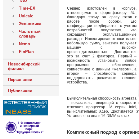
ТАО
Time-EX
Сервер изготовлен в корпусе,
относящемся к форм-фактору 5U,
Unicalc
благодаря этому он сразу готов к
работе после сборки. Его
Экономика
конфигурации подбирается с учетом
потребностей покупателя, что
Частотный
сокращает эксплуатационные
словарь
расходы. Инвестировав относительно
небольшую сумму, заказчик получает
Nemo
машину с высокой
FinPlan
производительностью. Достигается
это за счет 2 факторов. Первый –
возможность установить любое
Новосибирский
программное обеспечение,
филиал
совместимое с данным «железом», а
второй – способность сервера
поддерживать различные внешние
Персоналии
устройства.
Публикации
Вычислительная способность агрегата
– показатель, говорящий о скорости
отвечает процессор IV серии Intel
вычислительных ядер. Достигается 
Установлена она в 16 DIMM слотах.
Комплексный подход к органи