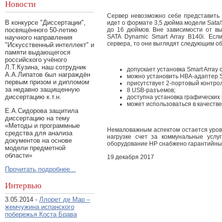
Новости
Сервер невозможно себе представить 
В конкурсе "Диссертации",
идет о формате 3,5 дюйма модели Sata
до 16 дюймов. Вне зависимости от вы
посвящённого 50-летию
SATA Dynamic Smart Array B140i. Есл
научного направления
сервера, то они выглядят следующим о
"Искусственный интеллект" и
памяти выдающегося
российского учёного
Л.Т.Кузина, наш сотрудник
допускает установка Smart Array 
А.А.Липатов был награждён
можно установить НВА-адаптер 
первым призом и дипломом
присутствует 2-портовый контро
за недавно защищенную
8 USB-разъемов;
диссертацию к.т.н.
доступна установка графических
может использоваться в качестве
Е.А.Сидорова защитила
диссертацию на тему
«Методы и программные
Немаловажным аспектом остается уров
средства для анализа
нагрузке счет за коммунальные услу
документов на основе
оборудование HP снабжено гарантийны
модели предметной
области»
19 декабря 2017
Прочитать подробнее...
Интервью
3.05.2014 -
Ллорет де Мар –
жемчужина испанского
побережья Коста Брава