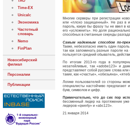
ТАО
Time-EX
Unicalc
Многие серверы при регистрации ново
Экономика
или «плохо защищенный». Не раз в ин
пароль, какую бы фразу ты не ввел в к
Частотный
его «усложнить». Но доля рационально
словарь
способных в считанные секунды разгада
Nemo
Самым надежным способом по-преж
Также, небезопасно иметь один пароль 
FinPlan
так как запоминать разные пароли на 
пользуется средний обыватель, действ
Новосибирский
По итогам 2013-го года в популярн
филиал
незатейливые, так «adobe123» и даж
представляют собой русские слова или 
такие, как «счастье», «обезьяна», «яте
Персоналии
Логике пользователей со стороны мож
Публикации
специалисты настойчиво предлагают и
букв, символов и цифр.
Примечательно, что до сих пор ис
бессменный лидер на протяжение уже м
лидеров «qwerty» и «abc123».
21 января 2014