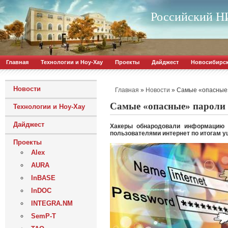
Российский НИ
Главная
Технологии и Ноу-Хау
Проекты
Дайджест
Новосибирс
Новости
»
»
Самые «опасные
Главная
Новости
Самые «опасные» пароли
Технологии и Ноу-Хау
Дайджест
Хакеры обнародовали информацию 
пользователями интернет по итогам у
Проекты
Alex
AURA
InBASE
InDOC
INTEGRA.NM
SemP-T