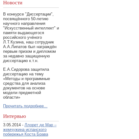
Новости
В конкурсе "Диссертации",
посвящённого 50-летию
научного направления
"Искусственный интеллект" и
памяти выдающегося
российского учёного
Л.Т.Кузина, наш сотрудник
А.А.Липатов был награждён
первым призом и дипломом
за недавно защищенную
диссертацию к.т.н.
Е.А.Сидорова защитила
диссертацию на тему
«Методы и программные
средства для анализа
документов на основе
модели предметной
области»
Прочитать подробнее...
Интервью
3.05.2014 -
Ллорет де Мар –
жемчужина испанского
побережья Коста Брава