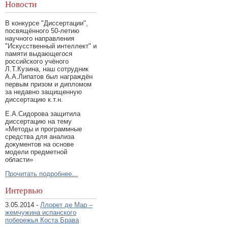
Новости
В конкурсе "Диссертации",
посвящённого 50-летию
научного направления
"Искусственный интеллект" и
памяти выдающегося
российского учёного
Л.Т.Кузина, наш сотрудник
А.А.Липатов был награждён
первым призом и дипломом
за недавно защищенную
диссертацию к.т.н.
Е.А.Сидорова защитила
диссертацию на тему
«Методы и программные
средства для анализа
документов на основе
модели предметной
области»
Прочитать подробнее...
Интервью
3.05.2014 -
Ллорет де Мар –
жемчужина испанского
побережья Коста Брава