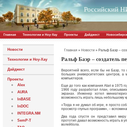
Российский НИ
Главная
Технологии и Ноу-Хау
Проекты
Дайджест
Новосибирс
Новости
»
»
Ральф Баэр – со
Главная
Новости
Ральф Баэр – создатель п
Технологии и Ноу-Хау
Дайджест
Вероятней всего, если бы не Баэр, то
больших университетских центров, а
компьютеров.
Проекты
Alex
Еще до того как компания Atari в 1975 г
1966 году разработал план, описываю
AURA
экранах. Инженер хотел миниатюриз
возможность играть лишь небольшому кр
InBASE
«Тогда я не думал об игре, я просто с
InDOC
просмотр глупых программ», – вспомина
INTEGRA.NM
Два года спустя он представил миру
SemP-T
прототип давал возможность играть в 
волейбола.