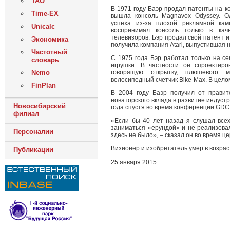
ТАО
В 1971 году Баэр продал патенты на к
Time-EX
вышла консоль Magnavox Odyssey. О
успеха из-за плохой рекламной кам
Unicalc
воспринимал консоль только в кач
телевизоров. Бэр продал свой патент 
Экономика
получила компания Atari, выпустившая 
Частотный
С 1975 года Бэр работал только на с
словарь
игрушки. В частности он спроектиро
говорящую открытку, плюшевого 
Nemo
велосипедный счетчик Bike-Max. В цело
FinPlan
В 2004 году Баэр получил от правит
новаторского вклада в развитие индуст
Новосибирский
года спустя во время конференции GDC
филиал
«Если бы 40 лет назад я слушал всех
заниматься «ерундой» и не реализовал
Персоналии
здесь не было», – сказал он во время ц
Визионер и изобретатель умер в возраст
Публикации
25 января 2015