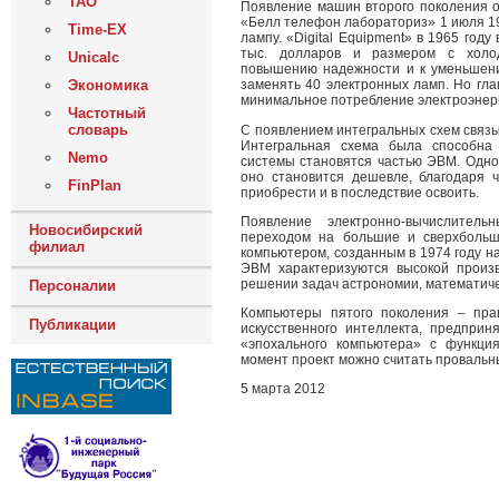
ТАО
Появление машин второго поколения 
«Белл телефон лабораториз» 1 июля 19
Time-EX
лампу. «Digital Equipment» в 1965 го
тыс. долларов и размером с холод
Unicalc
повышению надежности и к уменьшени
Экономика
заменять 40 электронных ламп. Но гла
минимальное потребление электроэнер
Частотный
словарь
С появлением интегральных схем связы
Интегральная схема была способна 
Nemo
системы становятся частью ЭВМ. Одно
оно становится дешевле, благодаря 
FinPlan
приобрести и в последствие освоить.
Появление электронно-вычислител
Новосибирский
переходом на большие и сверхбольш
филиал
компьютером, созданным в 1974 году на 
ЭВМ характеризуются высокой произ
решении задач астрономии, математиче
Персоналии
Компьютеры пятого поколения – пра
Публикации
искусственного интеллекта, предпри
«эпохального компьютера» с функция
момент проект можно считать провальн
5 марта 2012