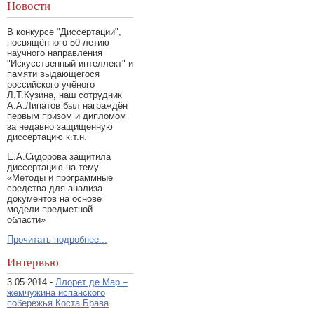
Новости
В конкурсе "Диссертации",
посвящённого 50-летию
научного направления
"Искусственный интеллект" и
памяти выдающегося
российского учёного
Л.Т.Кузина, наш сотрудник
А.А.Липатов был награждён
первым призом и дипломом
за недавно защищенную
диссертацию к.т.н.
Е.А.Сидорова защитила
диссертацию на тему
«Методы и программные
средства для анализа
документов на основе
модели предметной
области»
Прочитать подробнее...
Интервью
3.05.2014 -
Ллорет де Мар –
жемчужина испанского
побережья Коста Брава