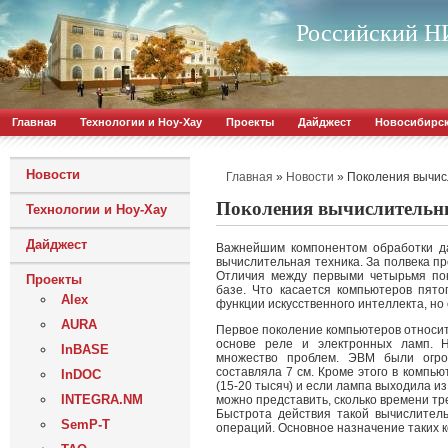
Российский НИ
Главная
Технологии и Ноу-Хау
Проекты
Дайджест
Новосибирс
Новости
»
»
Поколения вычис
Главная
Новости
Поколения вычислительн
Технологии и Ноу-Хау
Дайджест
Важнейшим компонентом обработки д
вычислительная техника. За полвека п
Отличия между первыми четырьмя пок
Проекты
базе. Что касается компьютеров пято
Alex
функции искусственного интеллекта, но 
AURA
Первое поколение компьютеров относитс
основе реле и электронных ламп. Н
InBASE
множество проблем. ЭВМ были огро
составляла 7 см. Кроме этого в компь
InDOC
(15-20 тысяч) и если лампа выходила из
INTEGRA.NM
можно представить, сколько времени т
Быстрота действия такой вычислитель
SemP-T
операций. Основное назначение таких 