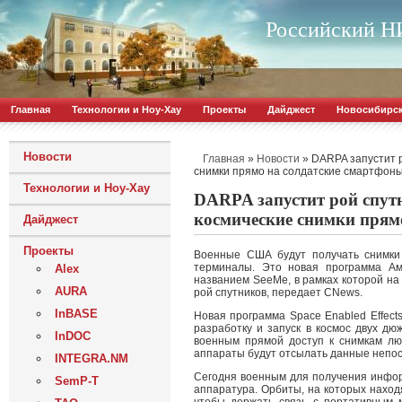
Российский НИ
Главная
Технологии и Ноу-Хау
Проекты
Дайджест
Новосибирс
Новости
»
»
DARPA запустит р
Главная
Новости
снимки прямо на солдатские смартфон
Технологии и Ноу-Хау
DARPA запустит рой спут
космические снимки прям
Дайджест
Проекты
Военные США будут получать снимки
терминалы. Это новая программа Аме
Alex
названием SeeMe, в рамках которой на
AURA
рой спутников, передает CNews.
InBASE
Новая программа Space Enabled Effects
разработку и запуск в космос двух дю
InDOC
военным прямой доступ к снимкам лю
аппараты будут отсылать данные непо
INTEGRA.NM
Сегодня военным для получения инфор
SemP-T
аппаратура. Орбиты, на которых наход