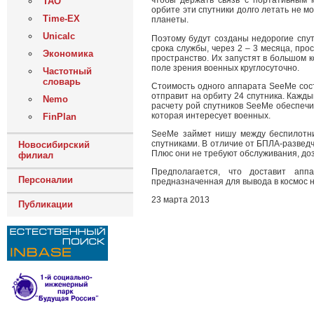
чтобы держать связь с портативным 
ТАО
орбите эти спутники долго летать не м
Time-EX
планеты.
Unicalc
Поэтому будут созданы недорогие спу
срока службы, через 2 – 3 месяца, про
Экономика
пространство. Их запустят в большом 
поле зрения военных круглосуточно.
Частотный
словарь
Стоимость одного аппарата SeeMe сос
отправит на орбиту 24 спутника. Кажды
Nemo
расчету рой спутников SeeMe обеспеч
которая интересует военных.
FinPlan
SeeMe займет нишу между беспилотн
спутниками. В отличие от БПЛА-развед
Новосибирский
Плюс они не требуют обслуживания, до
филиал
Предполагается, что доставит ап
Персоналии
предназначенная для вывода в космос не
23 марта 2013
Публикации