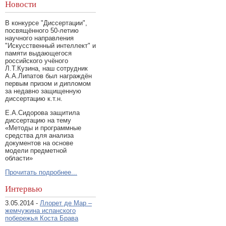
Новости
В конкурсе "Диссертации",
посвящённого 50-летию
научного направления
"Искусственный интеллект" и
памяти выдающегося
российского учёного
Л.Т.Кузина, наш сотрудник
А.А.Липатов был награждён
первым призом и дипломом
за недавно защищенную
диссертацию к.т.н.
Е.А.Сидорова защитила
диссертацию на тему
«Методы и программные
средства для анализа
документов на основе
модели предметной
области»
Прочитать подробнее...
Интервью
3.05.2014 -
Ллорет де Мар –
жемчужина испанского
побережья Коста Брава