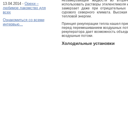
незамерзающей жидкости во вторич
13.04.2014 -
Орехи –
использовать растворы этиленгликоля 
любимое лакомство для
замерзает даже при отрицательных т
всех
сурового северного климата. Высока
тепловой энергии.
Ознакомиться со всеми
Принцип рекуперации тепла нашел прим
интервью...
перед перемешиванием воздушных пото
рекуператора дает возможность объед
воздушные потоки.
Холодильные установки