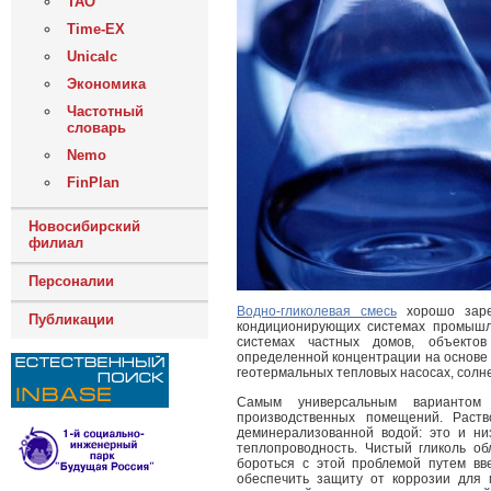
ТАО
Time-EX
Unicalc
Экономика
Частотный
словарь
Nemo
FinPlan
Новосибирский
филиал
Персоналии
Водно-гликолевая смесь
хорошо зарек
Публикации
кондиционирующих системах промышл
системах частных домов, объектов
определенной концентрации на основе 
геотермальных тепловых насосах, солн
Самым универсальным вариантом 
производственных помещений. Раст
деминерализованной водой: это и низ
теплопроводность. Чистый гликоль об
бороться с этой проблемой путем вв
обеспечить защиту от коррозии для 