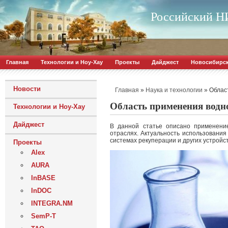
Российский НИ
Главная
Технологии и Ноу-Хау
Проекты
Дайджест
Новосибирс
Новости
»
»
Облас
Главная
Наука и технологии
Область применения водн
Технологии и Ноу-Хау
Дайджест
В данной статье описано применени
отраслях. Актуальность использования
системах рекуперации и других устройст
Проекты
Alex
AURA
InBASE
InDOC
INTEGRA.NM
SemP-T