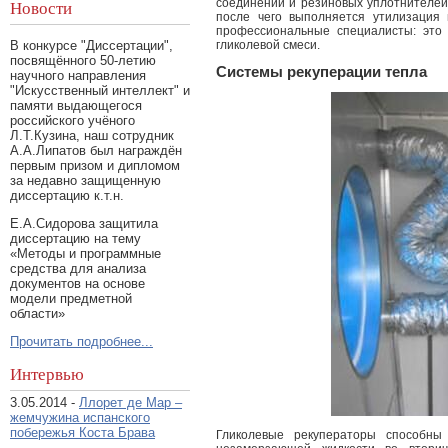
соединений и резиновых уплотнителей.
Новости
после чего выполняется утилизация 
профессиональные специалисты: это 
гликолевой смеси.
В конкурсе "Диссертации",
посвящённого 50-летию
Системы рекуперации тепла
научного направления
"Искусственный интеллект" и
памяти выдающегося
российского учёного
Л.Т.Кузина, наш сотрудник
А.А.Липатов был награждён
первым призом и дипломом
за недавно защищенную
диссертацию к.т.н.
Е.А.Сидорова защитила
диссертацию на тему
«Методы и программные
средства для анализа
документов на основе
модели предметной
области»
Прочитать подробнее...
Интервью
3.05.2014 -
Ллорет де Мар –
жемчужина испанского
побережья Коста Брава
Гликолевые рекуператоры способны