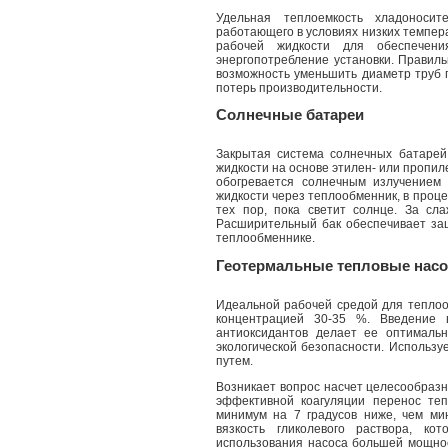
Удельная теплоемкость хладоноси
работающего в условиях низких темпер
рабочей жидкости для обеспечени
энергопотребление установки. Прави
возможность уменьшить диаметр труб 
потерь производительности.
Солнечные батареи
Закрытая система солнечных батарей
жидкости на основе этилен- или пропил
обогревается солнечным излучением 
жидкости через теплообменник, в проце
тех пор, пока светит солнце. За сл
Расширительный бак обеспечивает защ
теплообменнике.
Геотермальные тепловые нас
Идеальной рабочей средой для теплоо
концентрацией 30-35 %. Введение в
антиоксидантов делает ее оптималь
экологической безопасности. Использу
путем.
Возникает вопрос насчет целесообразн
эффективной коагуляции перенос теп
минимум на 7 градусов ниже, чем ми
вязкость гликолевого раствора, к
использования насоса большей мощнос