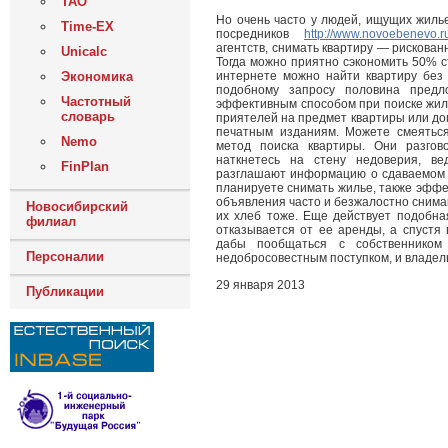
ТАО
Но очень часто у людей, ищущих жилье
Time-EX
посредников
http://www.novoebenevo.ru
агентств, снимать квартиру — рискова
Unicalc
Тогда можно приятно сэкономить 50% с
Экономика
интернете можно найти квартиру без 
подобному запросу половина предл
Частотный
эффективным способом при поиске жиль
словарь
приятелей на предмет квартиры или дом
печатным изданиям. Можете смеятьс
Nemo
метод поиска квартиры. Они разгов
наткнетесь на стену недоверия, ве
FinPlan
разглашают информацию о сдаваемом о
планируете снимать жилье, также эффек
объявления часто и безжалостно снима
Новосибирский
их хлеб тоже. Еще действует подобная
филиал
отказывается от ее аренды, а спустя
дабы пообщаться с собственником
Персоналии
недобросовестным поступком, и владел
29 января 2013
Публикации