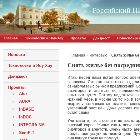
Российский НИ
Главная
Технологии и Ноу-Хау
Проекты
Дайджест
Новосибирс
Новости
»
»
Снять жилье бе
Главная
Интервью
Снять жилье без посредни
Технологии и Ноу-Хау
Дайджест
Итак, перед вами встал вопрос аре
вопросом. Сколько вы готовы выдели
ознакомьтесь с рынком предложений.
Б
Проекты
риэлторов и агентств по недвижимо
Alex
опытным путем. Потому надеяться на 
крайней мере, в Москве уж точно. К т
AURA
квартиру соглашаются платить слег
уверенный рост цен. Даже дорогая кв
InBASE
будет сдана.
InDOC
Учитывайте, что с осени и до весны а
INTEGRA.NM
высокий спрос. Жилье снять легче все
риэлторов и агентств. Очень часто аг
SemP-T
предлагают услуги по низкой цене. Лу
они вам уж точно не помогут.