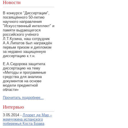
Новости
В конкурсе "Диссертации",
посвящённого 50-летию
научного направления
"Искусственный интеллект" и
памяти выдающегося
российского учёного
Л.Т.Кузина, наш сотрудник
А.А.Липатов был награждён
первым призом и дипломом
за недавно защищенную
диссертацию к.т.н.
Е.А.Сидорова защитила
диссертацию на тему
«Методы и программные
средства для анализа
документов на основе
модели предметной
области»
Прочитать подробнее...
Интервью
3.05.2014 -
Ллорет де Мар –
жемчужина испанского
побережья Коста Брава