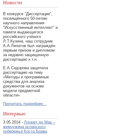
Новости
В конкурсе "Диссертации",
посвящённого 50-летию
научного направления
"Искусственный интеллект" и
памяти выдающегося
российского учёного
Л.Т.Кузина, наш сотрудник
А.А.Липатов был награждён
первым призом и дипломом
за недавно защищенную
диссертацию к.т.н.
Е.А.Сидорова защитила
диссертацию на тему
«Методы и программные
средства для анализа
документов на основе
модели предметной
области»
Прочитать подробнее...
Интервью
3.05.2014 -
Ллорет де Мар –
жемчужина испанского
побережья Коста Брава