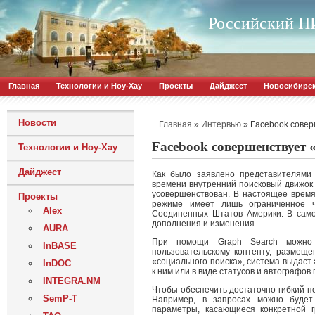
Российский НИ
Главная
Технологии и Ноу-Хау
Проекты
Дайджест
Новосибирс
Новости
»
»
Facebook совер
Главная
Интервью
Facebook совершенствует
Технологии и Ноу-Хау
Дайджест
Как было заявлено представителями 
времени внутренний поисковый движок 
усовершенствован. В настоящее время
Проекты
режиме имеет лишь ограниченное ч
Alex
Соединенных Штатов Америки. В само
дополнения и изменения.
AURA
При помощи Graph Search можно 
InBASE
пользовательскому контенту, размеще
«социального поиска», система выдаст
InDOC
к ним или в виде статусов и автографо
INTEGRA.NM
Чтобы обеспечить достаточно гибкий п
SemP-T
Например, в запросах можно будет
параметры, касающиеся конкретной 