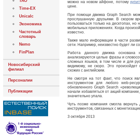
ТАО
можно на новом айфоне, потому
купи
цене.
Time-EX
При помощи движка Graph Search мож
Unicalc
прослушанную друзьями. В скором в
пользоваться только на десктопах, но 
Экономика
мобильных приложениях. Когда произой
Частотный
известно.
словарь
Также мало информации в части развит
Nemo
сети. Например, неизвестно будет ли с
FinPlan
Работа данного движка основана 
анализируются целые фразы и словосоч
сложных языков, в том числе и для рус
Новосибирский
видимому, не скоро. Это произойдет 
филиал
схожих с английским.
Не смотря на тот факт, что поиск яв
Персоналии
инструментом для любого web-ресур
обновленного Graph Search «революци
Публикации
начали избавляться от акций компании,
значительно упала.
Чуть позже компания смогла вернуть 
инструментов, связанных с монетизаци
3 октября 2013