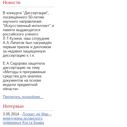
Новости
В конкурсе "Диссертации",
посвящённого 50-летию
научного направления
"Искусственный интеллект" и
памяти выдающегося
российского учёного
Л.Т.Кузина, наш сотрудник
А.А.Липатов был награждён
первым призом и дипломом
за недавно защищенную
диссертацию к.т.н.
Е.А.Сидорова защитила
диссертацию на тему
«Методы и программные
средства для анализа
документов на основе
модели предметной
области»
Прочитать подробнее...
Интервью
3.05.2014 -
Ллорет де Мар –
жемчужина испанского
побережья Коста Брава