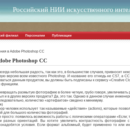
Российский НИИ искусственного инте
кий филиал
Персоналии
Публикации
ния в Adobe Photoshop CC
dobe Photoshop CC
всегда небольшая радость, так как это, в большинстве случаев, привносит н
ую версию всем известного Photoshop.
И название его отнюдь не CS7, а CC
оваться данным продуктом, вы должны быть подписаны к сервису «Creative Cl
 функциям.
ревращать размытую фотографию в более четкую, грубо говоря, увеличивать р
ыл и в других версиях продукта? Да, это так. Однако в данном случае инжен
ледовательно, количество «артефактов» сведено к минимуму.
я)
op человек использует так называемые «действия» (actions), которые позво
ий для большого количества фотографий.
е просто: появилось возможность работы с логическими операторами «Если; т
и разных ориентаций. Вы хотите увеличить контрастность фотографии с
 понадобятся условия. Если формат альбомный, будет применено то или ин