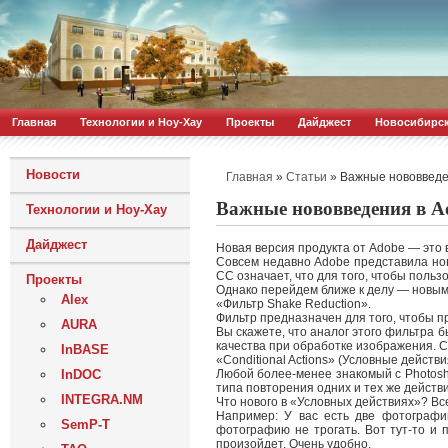
Главная
Технологии и Ноу-Хау
Проекты
Дайджест
Новосибирс
Новости
»
»
Важные нововведе
Главная
Статьи
Важные нововведения в A
Технологии и Ноу-Хау
Дайджест
Новая версия продукта от Adobe — это 
Совсем недавно Adobe представила нов
CC означает, что для того, чтобы польз
Проекты
Однако перейдем ближе к делу — новым
Alex
«Фильтр Shake Reduction».
Фильтр предназначен для того, чтобы п
AURA
Вы скажете, что аналог этого фильтра б
качества при обработке изображения. С
InBASE
«Conditional Actions» (Условные действи
InDOC
Любой более-менее знакомый с Photosh
типа повторения одних и тех же действ
INTEGRA.NM
Что нового в «Условных действиях»? Вс
Например: У вас есть две фотографи
SemP-T
фотографию не трогать. Вот тут-то и
произойдет. Очень удобно.