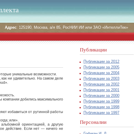
ллекта
Адрес
: 125190, Москва, а/я 85, РосНИИ ИИ или ЗАО «ИнтеллиТек»
Публикации
Публикации за 2012
Публикации за 2005
Публикации за 2004
екоторые уникальные возможности.
Публикации за 2003
, как ни удивительно. На самом деле
oud».
Публикации за 2002
Публикации за 2001
езкость.
Публикации за 2000
еры компании добились максимального
Публикации за 1999
Публикации за 1998
ляют избавиться от рутинной работы
Публикации за 1997
огда; или».
Персоналии
 альбомной ориентацией, а другую
ое действие. Если нет — ничего не
Гофман И. Д.