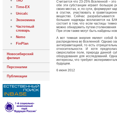
ТАО
Считается что 23-25% Вселенной – это
обе эти субстанции играют большую ро
Time-EX
своих местах, и, по сути, формируют к
в сгустки, участвовать в гравитацио
Unicalc
вещество. Сейчас разрабатываются
Экономика
большие надежды возлагаются на БАК
состоит в том, что если частицы темн
Частотный
можно обнаружить путем столкновения 
словарь
При этом также могут быть найдены нов
Nemo
А вот темная энергия являет собой б
распределена во Вселенной. Однако заг
FinPlan
антигравитацией, то есть отрицательн
относительности. И хотя предполаг
сверхслабое поле, природа данной суб
Новосибирский
оборудования для исследований. Одна
филиал
интересны, что требуют экспериментал
будущем.
Персоналии
6 июня 2012
Публикации