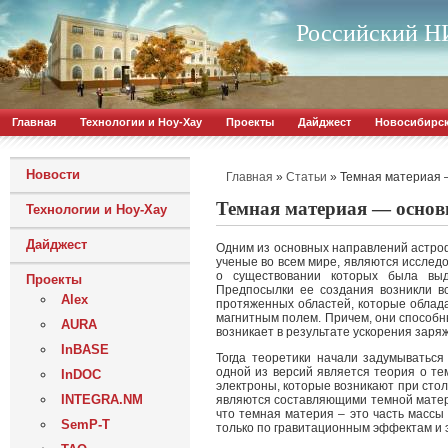
Российский НИ
Главная
Технологии и Ноу-Хау
Проекты
Дайджест
Новосибирс
Новости
»
»
Темная материая 
Главная
Статьи
Темная материая — основ
Технологии и Ноу-Хау
Дайджест
Одним из основных направлений астроф
ученые во всем мире, являются исслед
о существовании которых была выд
Проекты
Предпосылки ее создания возникли в
Alex
протяженных областей, которые обла
магнитным полем. Причем, они способн
AURA
возникает в результате ускорения заря
InBASE
Тогда теоретики начали задумываться
одной из версий является теория о те
InDOC
электроны, которые возникают при столк
INTEGRA.NM
являются составляющими темной матер
что темная материя – это часть массы
SemP-T
только по гравитационным эффектам и э