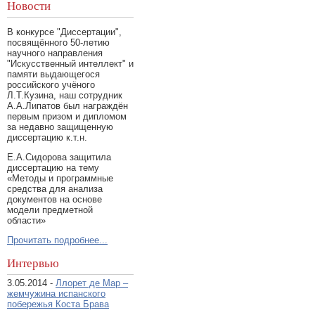
Новости
В конкурсе "Диссертации",
посвящённого 50-летию
научного направления
"Искусственный интеллект" и
памяти выдающегося
российского учёного
Л.Т.Кузина, наш сотрудник
А.А.Липатов был награждён
первым призом и дипломом
за недавно защищенную
диссертацию к.т.н.
Е.А.Сидорова защитила
диссертацию на тему
«Методы и программные
средства для анализа
документов на основе
модели предметной
области»
Прочитать подробнее...
Интервью
3.05.2014 -
Ллорет де Мар –
жемчужина испанского
побережья Коста Брава