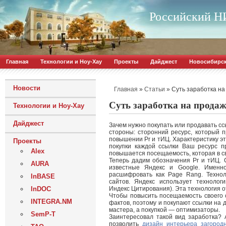
Российский НИ
Главная
Технологии и Ноу-Хау
Проекты
Дайджест
Новосибирс
Новости
»
»
Суть заработка на
Главная
Статьи
Суть заработка на продаж
Технологии и Ноу-Хау
Дайджест
Зачем нужно покупать или продавать сс
стороны: сторонний ресурс, который п
повышении Pr и тИЦ.
Характеристику э
Проекты
покупки каждой ссылки Ваш ресурс п
Alex
повышается посещаемость, которая в 
Теперь дадим обозначения Pr и тИЦ. 
AURA
известные Яндекс и Google. Именно
расшифровать как Page Rang. Техноло
InBASE
сайтов. Яндекс использует технолог
InDOC
Индекс Цитирования). Эта технология о
Чтобы повысить посещаемость своего 
INTEGRA.NM
фактов, поэтому и покупают ссылки на 
мастера, а покупкой — оптимизаторы.
SemP-T
Заинтересовал такой вид заработка? 
позволить
дизайн интерьера загород