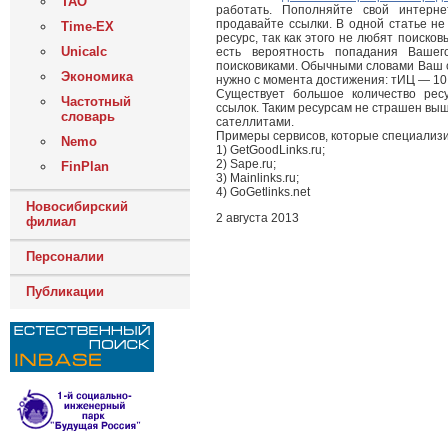
ТАО
работать. Пополняйте свой интерне
продавайте ссылки. В одной статье н
Time-EX
ресурс, так как этого не любят поиск
Unicalc
есть вероятность попадания Вашег
поисковиками. Обычными словами Ваш с
Экономика
нужно с момента достижения: тИЦ — 10;
Существует большое количество рес
Частотный
ссылок. Таким ресурсам не страшен вы
словарь
сателлитами.
Примеры сервисов, которые специализи
Nemo
1) GetGoodLinks.ru;
2) Sape.ru;
FinPlan
3) Mainlinks.ru;
4) GoGetlinks.net
Новосибирский
2 августа 2013
филиал
Персоналии
Публикации