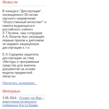
Новости
В конкурсе "Диссертации",
посвящённого 50-летию
научного направления
"Искусственный интеллект" и
памяти выдающегося
российского учёного
Л.Т.Кузина, наш сотрудник
А.А.Липатов был награждён
первым призом и дипломом
за недавно защищенную
диссертацию к.т.н.
Е.А.Сидорова защитила
диссертацию на тему
«Методы и программные
средства для анализа
документов на основе
модели предметной
области»
Прочитать подробнее...
Интервью
3.05.2014 -
Ллорет де Мар –
жемчужина испанского
побережья Коста Брава