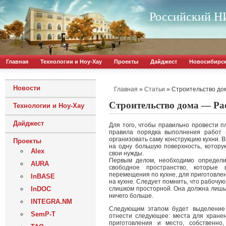
Российский НИ
Главная
Технологии и Ноу-Хау
Проекты
Дайджест
Новосибирс
Новости
»
»
Строительство дом
Главная
Статьи
Строительство дома — Рас
Технологии и Ноу-Хау
Дайджест
Для того, чтобы правильно провести п
правила порядка выполнения работ 
организовать саму конструкцию кухни. 
Проекты
на одну большую поверхность, котор
Alex
свои нужды.
Первым делом, необходимо определи
AURA
свободное пространство, которые 
перемещения по кухне, для приготовле
InBASE
на кухне. Следует помнить, что рабочую
InDOC
слишком просторной. Она должна лишь 
ничего больше.
INTEGRA.NM
Следующим этапом будет выделение 
SemP-T
отнести следующее: места для хране
приготовления и место, собственно