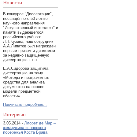
Новости
В конкурсе "Диссертации",
посвящённого 50-летию
научного направления
"Искусственный интеллект" и
памяти выдающегося
российского учёного
Л.Т.Кузина, наш сотрудник
А.А.Липатов был награждён
первым призом и дипломом
за недавно защищенную
диссертацию к.т.н.
Е.А.Сидорова защитила
диссертацию на тему
«Методы и программные
средства для анализа
документов на основе
модели предметной
области»
Прочитать подробнее...
Интервью
3.05.2014 -
Ллорет де Мар –
жемчужина испанского
побережья Коста Брава