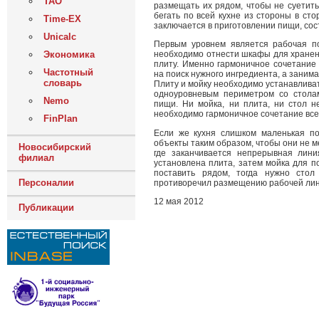
ТАО
размещать их рядом, чтобы не суетить
бегать по всей кухне из стороны в сто
Time-EX
заключается в приготовлении пищи, сост
Unicalc
Первым уровнем является рабочая п
Экономика
необходимо отнести шкафы для хранени
плиту. Именно гармоничное сочетание
Частотный
на поиск нужного ингредиента, а заним
словарь
Плиту и мойку необходимо устанавливат
одноуровневым периметром со стола
Nemo
пищи. Ни мойка, ни плита, ни стол 
необходимо гармоничное сочетание всех
FinPlan
Если же кухня слишком маленькая по
объекты таким образом, чтобы они не м
Новосибирский
где заканчивается непрерывная лин
филиал
установлена плита, затем мойка для п
поставить рядом, тогда нужно стол
Персоналии
противоречил размещению рабочей лин
12 мая 2012
Публикации