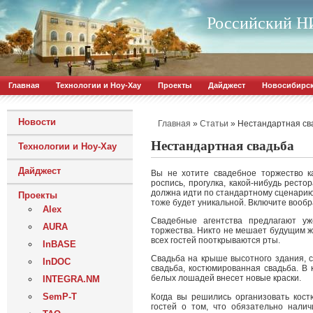
Российский НИ
Главная
Технологии и Ноу-Хау
Проекты
Дайджест
Новосибирс
Новости
»
»
Нестандартная св
Главная
Статьи
Нестандартная свадьба
Технологии и Ноу-Хау
Дайджест
Вы не хотите свадебное торжество ка
роспись, прогулка, какой-нибудь рестор
должна идти по стандартному сценарию
Проекты
тоже будет уникальной. Включите вооб
Alex
Свадебные агентства предлагают уж
AURA
торжества. Никто не мешает будущим же
всех гостей пооткрываются рты.
InBASE
Свадьба на крыше высотного здания, св
InDOC
свадьба, костюмированная свадьба. В 
белых лошадей внесет новые краски.
INTEGRA.NM
SemP-T
Когда вы решились организовать кос
гостей о том, что обязательно нали