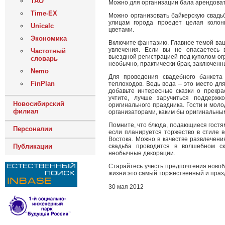
ТАО
Можно для организации бала арендовать
Time-EX
Можно организовать байкерскую свадьб
улицам города проедет целая колон
Unicalc
цветами.
Экономика
Включите фантазию. Главное темой ваш
увлечения. Если вы не опасаетесь 
Частотный
выездной регистрацией под куполом ог
словарь
необычно, практически брак, заключенн
Nemo
Для проведения свадебного банкета
FinPlan
теплоходов. Ведь вода – это место дл
добавьте интересные сказки о прекра
учтите, лучше заручиться поддержк
Новосибирский
оригинального праздника. Гости и мол
филиал
организаторами, каким бы оригинальны
Помните, что блюда, подающиеся гостям
Персоналии
если планируется торжество в стиле в
Востока. Можно в качестве развлечени
Публикации
свадьба проводится в волшебном ск
необычные декорации.
Старайтесь учесть предпочтения новобр
жизни это самый торжественный и праз
30 мая 2012