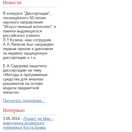
Новости
В конкурсе "Диссертации",
посвящённого 50-летию
научного направления
"Искусственный интеллект" и
памяти выдающегося
российского учёного
Л.Т.Кузина, наш сотрудник
А.А.Липатов был награждён
первым призом и дипломом
за недавно защищенную
диссертацию к.т.н.
Е.А.Сидорова защитила
диссертацию на тему
«Методы и программные
средства для анализа
документов на основе
модели предметной
области»
Прочитать подробнее...
Интервью
3.05.2014 -
Ллорет де Мар –
жемчужина испанского
побережья Коста Брава