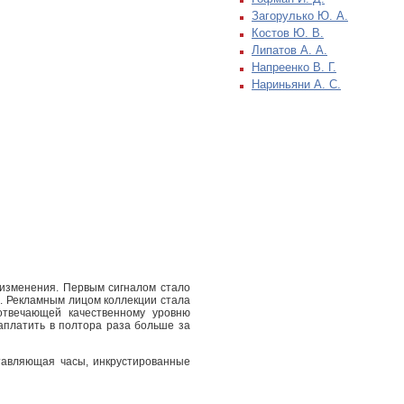
Загорулько Ю. А.
Костов Ю. В.
Липатов А. А.
Напреенко В. Г.
Нариньяни А. С.
изменения. Первым сигналом стало
. Рекламным лицом коллекции стала
 отвечающей качественному уровню
заплатить в полтора раза больше за
тавляющая часы, инкрустированные