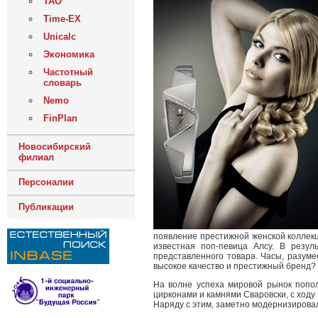
ТАО
Time-EX
Unicalc
Экономика
Частотный
словарь
Nemo
FinPlan
Новосибирский
филиал
Персоналии
Публикации
появление престижной женской коллекц
известная поп-певица Алсу. В резул
представленного товара. Часы, разуме
высокое качество и престижный бренд?
На волне успеха мировой рынок попол
цирконами и камнями Сваровски, с ходу
Наряду с этим, заметно модернизировали