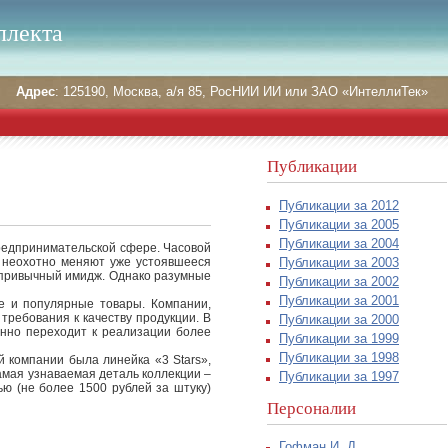
ллекта
Адрес
: 125190, Москва, а/я 85, РосНИИ ИИ или ЗАО «ИнтеллиТек»
Публикации
Публикации за 2012
Публикации за 2005
Публикации за 2004
редпринимательской сфере. Часовой
Публикации за 2003
е неохотно меняют уже устоявшееся
й привычный имидж. Однако разумные
Публикации за 2002
Публикации за 2001
е и популярные товары. Компании,
ребования к качеству продукции. В
Публикации за 2000
енно переходит к реализации более
Публикации за 1999
Публикации за 1998
 компании была линейка «3 Stars»,
амая узнаваемая деталь коллекции –
Публикации за 1997
ью (не более 1500 рублей за штуку)
Персоналии
Гофман И. Д.