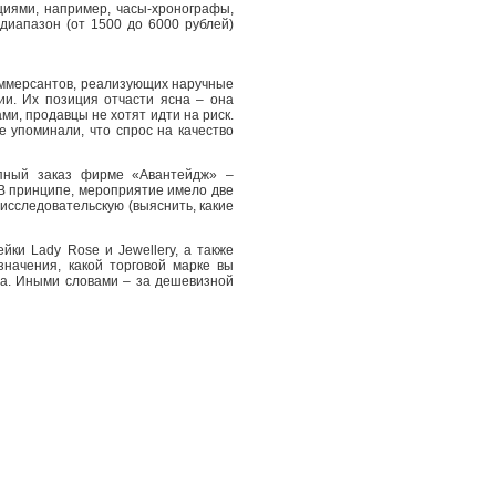
иями, например, часы-хронографы,
диапазон (от 1500 до 6000 рублей)
коммерсантов, реализующих наручные
ии. Их позиция отчасти ясна – она
ми, продавцы не хотят идти на риск.
е упоминали, что спрос на качество
упный заказ фирме «Авантейдж» –
. В принципе, мероприятие имело две
исследовательскую (выяснить, какие
ки Lady Rose и Jewellery, а также
начения, какой торговой марке вы
ара. Иными словами – за дешевизной