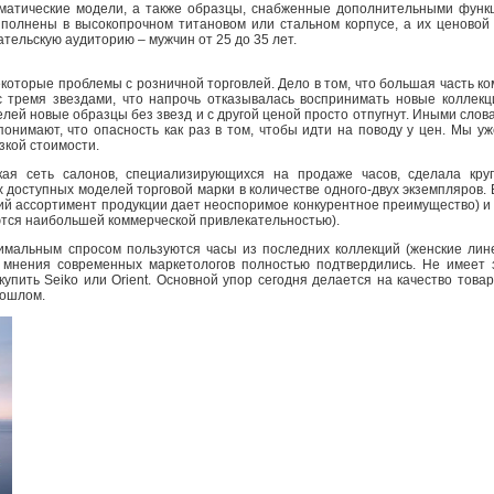
матические модели, а также образцы, снабженные дополнительными функц
ыполнены в высокопрочном титановом или стальном корпусе, а их ценовой 
тельскую аудиторию – мужчин от 25 до 35 лет.
некоторые проблемы с розничной торговлей. Дело в том, что большая часть 
с тремя звездами, что напрочь отказывалась воспринимать новые коллекц
лей новые образцы без звезд и с другой ценой просто отпугнут. Иными слова
нимают, что опасность как раз в том, чтобы идти на поводу у цен. Мы уж
зкой стоимости.
кая сеть салонов, специализирующихся на продаже часов, сделала кр
ех доступных моделей торговой марки в количестве одного-двух экземпляров
ий ассортимент продукции дает неоспоримое конкурентное преимущество) и 
ются наибольшей коммерческой привлекательностью).
имальным спросом пользуются часы из последних коллекций (женские линей
 мнения современных маркетологов полностью подтвердились. Не имеет з
купить Seiko или Orient. Основной упор сегодня делается на качество тов
рошлом.