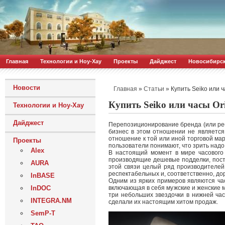
Главная
Технологии и Ноу-Хау
Проекты
Дайджест
Новосибирс
Новости
»
»
Купить Seiko или 
Главная
Статьи
Купить Seiko или часы Оr
Технологии и Ноу-Хау
Дайджест
Перепозиционирование бренда (или ре
бизнес в этом отношении не является
отношение к той или иной торговой ма
Проекты
пользователи понимают, что зрить надо в
Alex
В настоящий момент в мире часового
производящие дешевые подделки, посте
AURA
этой связи целый ряд производителей
респектабельных и, соответственно, до
InBASE
Одним из ярких примеров являются час
InDOC
включающая в себя мужские и женские 
три небольших звездочки в нижней час
INTEGRA.NM
сделали их настоящим хитом продаж.
SemP-T