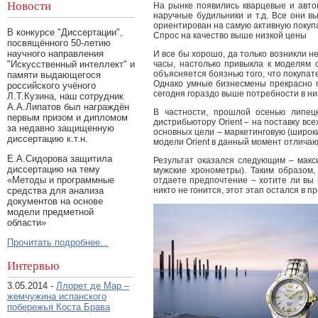
Новости
На рынке появились кварцевые и авто
наручные будильники и т.д. Все они в
ориентирован на самую активную покупа
В конкурсе "Диссертации",
Спрос на качество выше низкой цены
посвящённого 50-летию
научного направления
И все бы хорошо, да только возникли 
часы, настолько привыкла к моделям 
"Искусственный интеллект" и
объясняется боязнью того, что покупате
памяти выдающегося
Однако умные бизнесмены прекрасно по
российского учёного
сегодня гораздо выше потребности в ни
Л.Т.Кузина, наш сотрудник
А.А.Липатов был награждён
В частности, прошлой осенью липец
первым призом и дипломом
дистрибьютору Orient – на поставку вс
за недавно защищенную
основных цели – маркетинговую (широк
диссертацию к.т.н.
модели Orient в данный момент отлича
Е.А.Сидорова защитила
Результат оказался следующим – макс
диссертацию на тему
мужские хронометры). Таким образом,
«Методы и программные
отдаете предпочтение – хотите ли вы 
средства для анализа
никто не гонится, этот этап остался в п
документов на основе
модели предметной
области»
Прочитать подробнее...
Интервью
3.05.2014 -
Ллорет де Мар –
жемчужина испанского
побережья Коста Брава