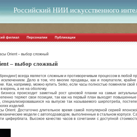
Российский НИИ искусственного инте
кий филиал
Персоналии
Публикации
часы Оrient – выбор сложный
ient – выбор сложный
брендинг) всегда является сложным и противоречивым процессом в любой п
 исключением. Дело в том, что многие продавцы, как и покупатели, крайн
рке. Как, например, можно купить Seiko, если часы полностью поменяли сво
 корень, а не на оболочку.
 бизнеса происходит заметный рост ценовой планки на самые актуальны
пенно теряют свои позиции, так как на первый план выходят повышенные т
, специализировавшихся на выпуске так называемого ширпотреба, постеп
рогих изделий.
ы Оrient. Достаточно длительное время самой популярной серией японской
механические модели с автоподзаводом, выполненные в стальном корпусе. С
ти циферблата. Высокое качество часов в сочетании с доступной стоимост