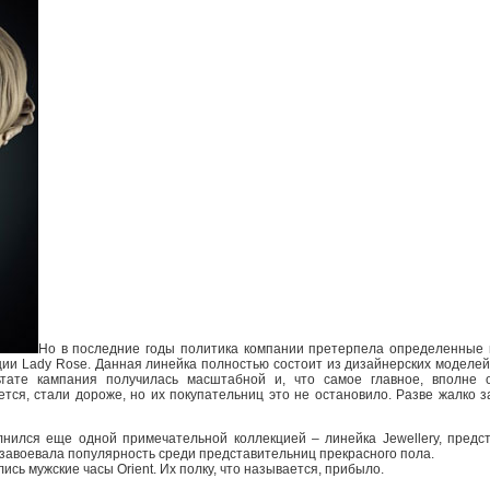
Но в последние годы политика компании претерпела определенные 
ии Lady Rose. Данная линейка полностью состоит из дизайнерских моделей
ьтате кампания получилась масштабной и, что самое главное, вполне
ется, стали дороже, но их покупательниц это не остановило. Разве жалко 
нился еще одной примечательной коллекцией – линейка Jewellery, предс
 завоевала популярность среди представительниц прекрасного пола.
сь мужские часы Оrient. Их полку, что называется, прибыло.