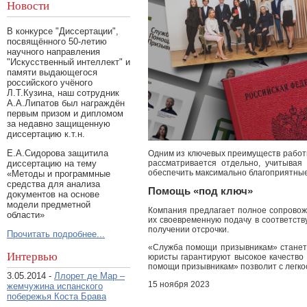
Новости
В конкурсе "Диссертации",
посвящённого 50-летию
научного направления
"Искусственный интеллект" и
памяти выдающегося
российского учёного
Л.Т.Кузина, наш сотрудник
А.А.Липатов был награждён
первым призом и дипломом
за недавно защищенную
диссертацию к.т.н.
Е.А.Сидорова защитила
Одним из ключевых преимуществ работ
диссертацию на тему
рассматривается отдельно, учитывая
обеспечить максимально благоприятные
«Методы и программные
средства для анализа
Помощь «под ключ»
документов на основе
модели предметной
Компания предлагает полное сопровож
области»
их своевременную подачу в соответств
получении отсрочки.
Прочитать подробнее...
«Служба помощи призывникам» станет 
Интервью
юристы гарантируют высокое качество
помощи призывникам» позволит с легко
3.05.2014 -
Ллорет де Мар –
15 ноября 2023
жемчужина испанского
побережья Коста Брава