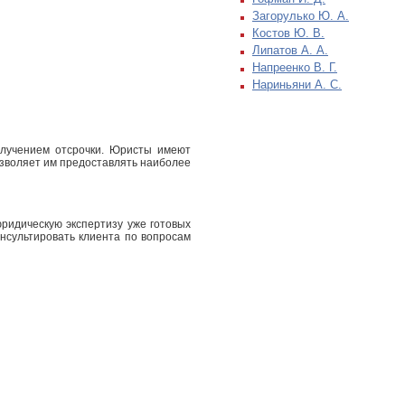
Загорулько Ю. А.
Костов Ю. В.
Липатов А. А.
Напреенко В. Г.
Нариньяни А. С.
олучением отсрочки. Юристы имеют
озволяет им предоставлять наиболее
ридическую экспертизу уже готовых
онсультировать клиента по вопросам