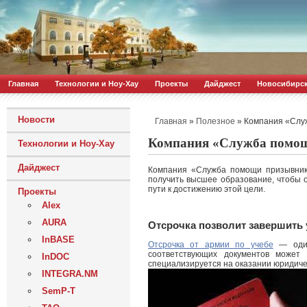
Главная
Технологии и Ноу-Хау
Проекты
Дайджест
Новосибирс
Новости
»
»
Компания «Служ
Главная
Полезное
Компания «Служба помощи
Технологии и Ноу-Хау
Дайджест
Компания «Служба помощи призывника
получить высшее образование, чтобы 
пути к достижению этой цели.
Проекты
Alex
AURA
Отсрочка позволит завершить 
InBASE
Отсрочка от армии по учебе
— один
соответствующих документов может
InDOC
специализируется на оказании юридиче
INTEGRA.NM
SemP-T