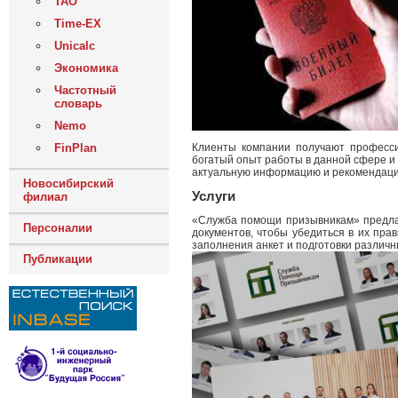
ТАО
Time-EX
Unicalc
Экономика
Частотный
словарь
Nemo
Клиенты компании получают професси
FinPlan
богатый опыт работы в данной сфере и
актуальную информацию и рекомендаци
Новосибирский
Услуги
филиал
«Служба помощи призывникам» предлаг
Персоналии
документов, чтобы убедиться в их пра
заполнения анкет и подготовки различн
Публикации