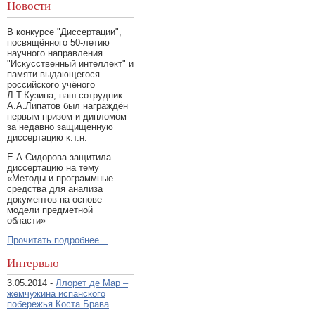
Новости
В конкурсе "Диссертации",
посвящённого 50-летию
научного направления
"Искусственный интеллект" и
памяти выдающегося
российского учёного
Л.Т.Кузина, наш сотрудник
А.А.Липатов был награждён
первым призом и дипломом
за недавно защищенную
диссертацию к.т.н.
Е.А.Сидорова защитила
диссертацию на тему
«Методы и программные
средства для анализа
документов на основе
модели предметной
области»
Прочитать подробнее...
Интервью
3.05.2014 -
Ллорет де Мар –
жемчужина испанского
побережья Коста Брава