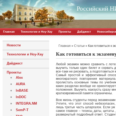
Российский НИ
Главная
Технологии и Ноу-Хау
Проекты
Дайджест
Новосибирс
Новости
»
»
Как готовиться к э
Главная
Статьи
Как готовиться к экзамен
Технологии и Ноу-Хау
Дайджест
Любой экзамен можно сравнить с лоте
выучить только один билет и сорвать 
все-таки не рисковать, а подготовиться 
Проекты
Самый простой и эффективный спосо
Alex
многократного повторения материала
пролистать основные темы по учебнику
AURA
каких разделах вообще не ориентирует
положения. Выучить наизусть сразу мн
InBASE
кратковременной памяти ограничены.
InDOC
Всю жизнь студенты перед экзаменами 
INTEGRA.NM
Учтите, что этот способ небезопасен,
лишь третья часть шпаргалок. Если уж
SemP-T
самое главное – тезисы, даты, цитаты
развернутый подробный ответ. Студент