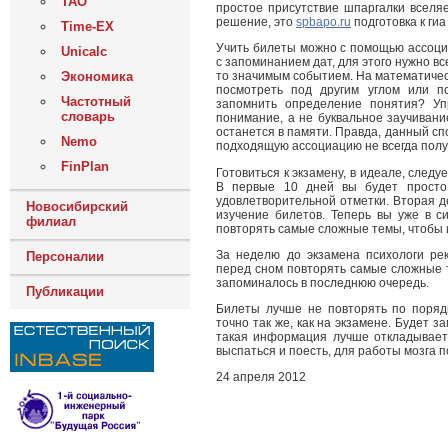
ТАО
простое присутствие шпаргалки вселяе
решение, это
spbapo.ru
подготовка к ги
Time-EX
Учить билеты можно с помощью ассоци
Unicalc
с запоминанием дат, для этого нужно вс
Экономика
то значимым событием. На математичес
посмотреть под другим углом или п
Частотный
запомнить определение понятия? Уп
словарь
понимание, а не буквальное заучивани
останется в памяти. Правда, данный сп
Nemo
подходящую ассоциацию не всегда полу
FinPlan
Готовиться к экзамену, в идеале, следу
В первые 10 дней вы будет просто 
удовлетворительной отметки. Вторая д
Новосибирский
изучение билетов. Теперь вы уже в с
филиал
повторять самые сложные темы, чтобы 
За неделю до экзамена психологи рек
Персоналии
перед сном повторять самые сложные т
запоминалось в последнюю очередь.
Публикации
Билеты лучше не повторять по порядк
точно так же, как на экзамене. Будет 
такая информация лучше откладывает
выспаться и поесть, для работы мозга 
24 апреля 2012