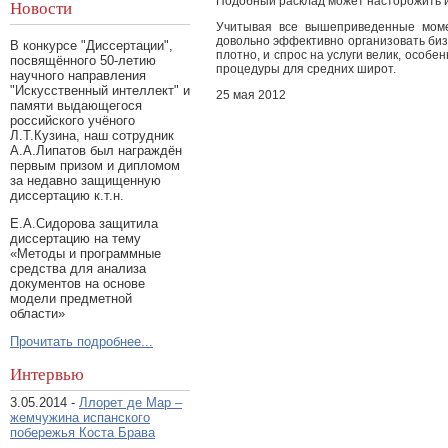
Подобный расклад может насторожить и 
Новости
Учитывая все вышеприведенные моме
довольно эффективно организовать биз
В конкурсе "Диссертации",
плотно, и спрос на услуги велик, особе
посвящённого 50-летию
процедуры для средних широт.
научного направления
"Искусственный интеллект" и
25 мая 2012
памяти выдающегося
российского учёного
Л.Т.Кузина, наш сотрудник
А.А.Липатов был награждён
первым призом и дипломом
за недавно защищенную
диссертацию к.т.н.
Е.А.Сидорова защитила
диссертацию на тему
«Методы и программные
средства для анализа
документов на основе
модели предметной
области»
Прочитать подробнее...
Интервью
3.05.2014 -
Ллорет де Мар –
жемчужина испанского
побережья Коста Брава