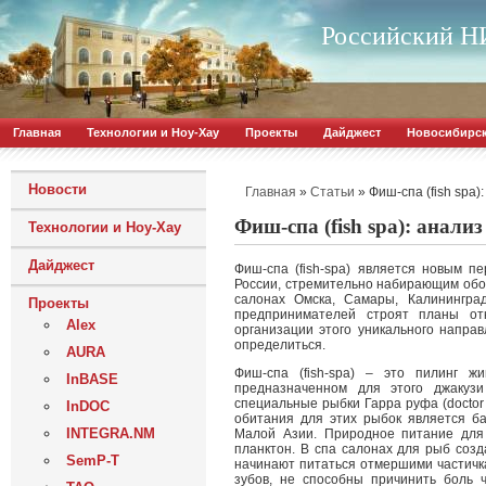
Российский НИ
Главная
Технологии и Ноу-Хау
Проекты
Дайджест
Новосибирс
Новости
»
»
Фиш-спа (fish spa
Главная
Статьи
Фиш-спа (fish spa): анали
Технологии и Ноу-Хау
Дайджест
Фиш-спа (fish-spa) является новым п
России, стремительно набирающим обор
салонах Омска, Самары, Калинингра
Проекты
предпринимателей строят планы отк
Alex
организации этого уникального напра
определиться.
AURA
Фиш-спа (fish-spa) – это пилинг ж
InBASE
предназначенном для этого джакузи
специальные рыбки Гарра руфа (doctor 
InDOC
обитания для этих рыбок является ба
INTEGRA.NM
Малой Азии. Природное питание для 
планктон. В спа салонах для рыб созд
SemP-T
начинают питаться отмершими частичка
зубов, не способны причинить боль ч