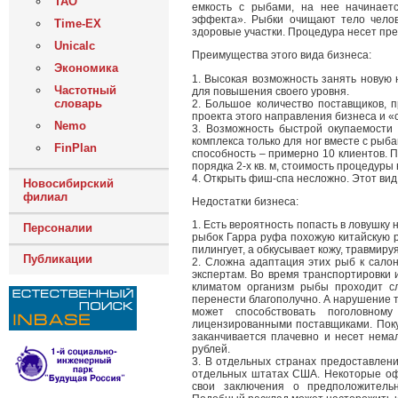
ТАО
емкость с рыбами, на нее начинаетс
эффекта». Рыбки очищают тело челов
Time-EX
здоровые участки. Процедура несет пре
Unicalc
Преимущества этого вида бизнеса:
Экономика
1. Высокая возможность занять новую
Частотный
для повышения своего уровня.
словарь
2. Большое количество поставщиков, 
проекта этого направления бизнеса и «
Nemo
3. Возможность быстрой окупаемости 
комплекса только для ног вместе с рыба
FinPlan
способность – примерно 10 клиентов. 
порядка 2-х кв. м, стоимость процедуры
4. Открыть фиш-спа несложно. Этот вид
Новосибирский
филиал
Недостатки бизнеса:
1. Есть вероятность попасть в ловушк
Персоналии
рыбок Гарра руфа похожую китайскую р
пилингует, а обкусывает кожу, травмируя
Публикации
2. Сложна адаптация этих рыб к салон
экспертам. Во время транспортировки 
климатом организм рыбы проходит с
перенести благополучно. А нарушение 
может способствовать поголовно
лицензированными поставщиками. Поку
заканчивается плачевно и несет нема
рублей.
3. В отдельных странах предоставлени
отдельных штатах США. Некоторые о
свои заключения о предположительн