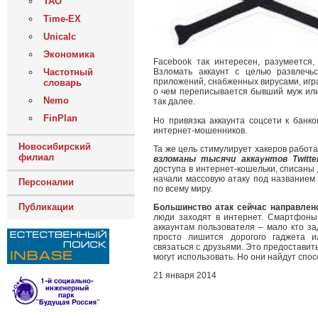
ТАО
Time-EX
Unicalc
Экономика
Facebook так интересен, разумеется
Частотный
Взломать аккаунт с целью развлечь
приложений, снабженных вирусами, игра
словарь
о чем переписывается бывший муж или
Nemo
так далее.
FinPlan
Но привязка аккаунта соцсети к банко
интернет-мошенников.
Новосибирский
Та же цель стимулирует хакеров работа
филиал
взломаны тысячи аккаунтов Twitter
доступа в интернет-кошельки, списаны д
начали массовую атаку под названием 
Персоналии
по всему миру.
Публикации
Большинство атак сейчас направлен
люди заходят в интернет. Смартфоны
аккаунтам пользователя – мало кто за
просто лишится дорогого гаджета и
связаться с друзьями. Это предостави
могут использовать. Но они найдут спос
21 января 2014