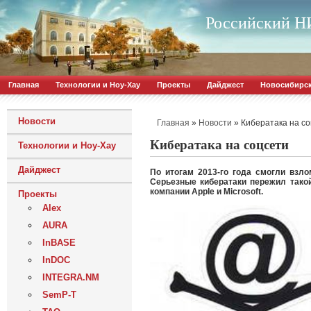
Российский НИ
Главная
Технологии и Ноу-Хау
Проекты
Дайджест
Новосибирс
Новости
»
»
Кибератака на с
Главная
Новости
Кибератака на соцсети
Технологии и Ноу-Хау
Дайджест
По итогам 2013-го года смогли взло
Серьезные кибератаки пережил такой
компании Apple и Microsoft.
Проекты
Alex
AURA
InBASE
InDOC
INTEGRA.NM
SemP-T