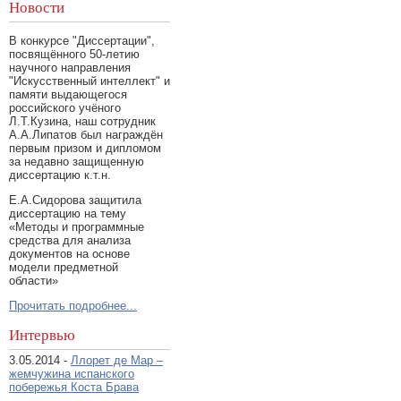
Новости
В конкурсе "Диссертации",
посвящённого 50-летию
научного направления
"Искусственный интеллект" и
памяти выдающегося
российского учёного
Л.Т.Кузина, наш сотрудник
А.А.Липатов был награждён
первым призом и дипломом
за недавно защищенную
диссертацию к.т.н.
Е.А.Сидорова защитила
диссертацию на тему
«Методы и программные
средства для анализа
документов на основе
модели предметной
области»
Прочитать подробнее...
Интервью
3.05.2014 -
Ллорет де Мар –
жемчужина испанского
побережья Коста Брава