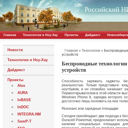
Российский НИ
Главная
Технологии и Ноу-Хау
Проекты
Дайджест
Новосибирс
Новости
»
»
Беспроводные
Главная
Технологии
устройств
Технологии и Ноу-Хау
Беспроводные технологии
устройств
Дайджест
Проекты
Способность заряжать гаджеты без
реальностью. Только представьте: к
Alex
ноутбуком, и он спокойно начинает з
AURA
Первооткрывателем в этой области выс
Windows Phone 8, зарядка которого о
InBASE
достаточно лишь положить на нее теле
InDOC
Резонанс или зарядные площадки
INTEGRA.NM
Сегодня преобладает два подхода к бе
Duracell Powermat, предполагает испол
SemP-T
наличие специальных площадок для