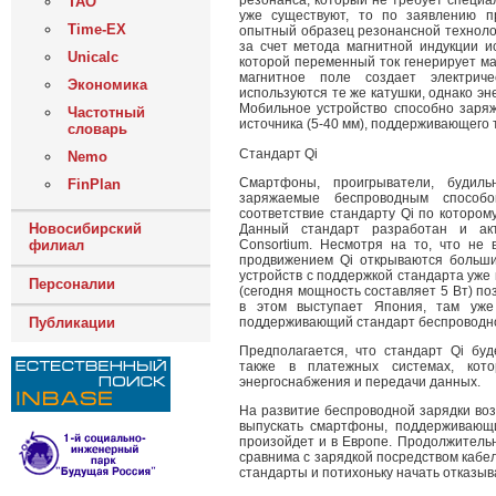
резонанса, который не требует специа
ТАО
уже существуют, то по заявлению п
Time-EX
опытный образец резонансной технолог
за счет метода магнитной индукции ис
Unicalc
которой переменный ток генерирует ма
магнитное поле создает электрич
Экономика
используются те же катушки, однако э
Мобильное устройство способно заряж
Частотный
источника (5-40 мм), поддерживающего 
словарь
Стандарт Qi
Nemo
Смартфоны, проигрыватели, будил
FinPlan
заряжаемые беспроводным способ
соответствие стандарту Qi по которо
Новосибирский
Данный стандарт разработан и акт
Consortium. Несмотря на то, что не
филиал
продвижением Qi открываются больши
устройств с поддержкой стандарта уже
Персоналии
(сегодня мощность составляет 5 Вт) п
в этом выступает Япония, там уже
поддерживающий стандарт беспроводно
Публикации
Предполагается, что стандарт Qi буд
также в платежных системах, кот
энергоснабжения и передачи данных.
На развитие беспроводной зарядки во
выпускать смартфоны, поддерживающие
произойдет и в Европе. Продолжитель
сравнима с зарядкой посредством кабел
стандарты и потихоньку начать отказыв