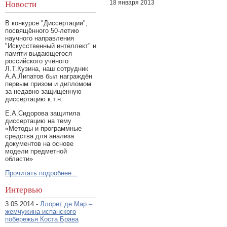
18 января 2013
Новости
В конкурсе "Диссертации",
посвящённого 50-летию
научного направления
"Искусственный интеллект" и
памяти выдающегося
российского учёного
Л.Т.Кузина, наш сотрудник
А.А.Липатов был награждён
первым призом и дипломом
за недавно защищенную
диссертацию к.т.н.
Е.А.Сидорова защитила
диссертацию на тему
«Методы и программные
средства для анализа
документов на основе
модели предметной
области»
Прочитать подробнее...
Интервью
3.05.2014 -
Ллорет де Мар –
жемчужина испанского
побережья Коста Брава