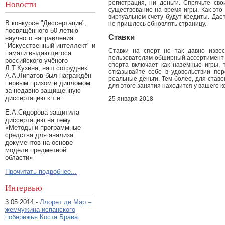
регистрация, ни деньги. Спрячьте св
Новости
существование на время игры. Как это
виртуальном счету будут кредиты. Дае
В конкурсе "Диссертации",
не пришлось обновлять страницу.
посвящённого 50-летию
Ставки
научного направления
"Искусственный интеллект" и
Ставки на спорт не так давно извес
памяти выдающегося
пользователям обширный ассортимент 
российского учёного
спорта включает как наземные игры, 
Л.Т.Кузина, наш сотрудник
отказывайте себе в удовольствии пе
А.А.Липатов был награждён
реальные деньги. Тем более, для ставо
первым призом и дипломом
для этого занятия находится у вашего 
за недавно защищенную
диссертацию к.т.н.
25 января 2018
Е.А.Сидорова защитила
диссертацию на тему
«Методы и программные
средства для анализа
документов на основе
модели предметной
области»
Прочитать подробнее...
Интервью
3.05.2014 -
Ллорет де Мар –
жемчужина испанского
побережья Коста Брава