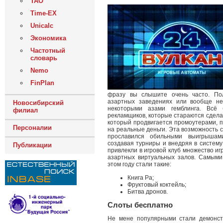
ТАО
Time-EX
Unicalc
Экономика
Частотный
словарь
Nemo
FinPlan
фразу вы слышите очень часто. Пол
азартных заведениях или вообще не
Новосибирский
некоторыми азами гемблинга. Всё 
филиал
рекламщиков, которые стараются сдела
который продвигается промоутерами, п
Персоналии
на реальные деньги. Эта возможность 
прославился обильными выигрышам
создавая турниры и внедряя в систему
Публикации
привлекли в игровой клуб множество иг
азартных виртуальных залов. Самыми
этом году стали такие:
Книга Ра;
Фруктовый коктейль;
Битва дронов.
Слоты бесплатно
Не мене популярными стали демонст