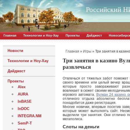
Российский НИ
Главная
Технологии и Ноу-Хау
Проекты
Дайджест
Новосибирс
Новости
»
»
Три занятия в казин
Главная
Игры
Три занятия в казино Вул
Технологии и Ноу-Хау
развлечься
Дайджест
Отвлечься от тяжелых забот поможет 
Проекты
своего времени или целый вечер вращ
которые просто завораживают раз
Alex
вовлекает в сюжет своими мелодичными
AURA
игрового автомата.
Вулкан 24 казино 
отличного отдыха абсолютно беспла
InBASE
понадобится даже регистрация.
Многие новички, впервые посетив заве
InDOC
которые может выполнять сайт. Несмо
выделили три занятия. Они отлично по
INTEGRA.NM
мегаполиса.
SemP-T
Слоты на деньги