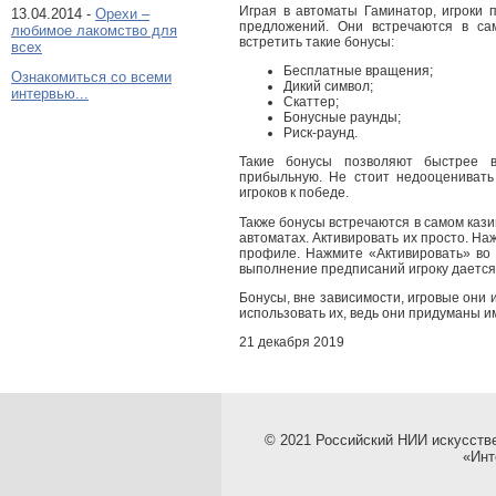
Играя в автоматы Гаминатор, игроки 
13.04.2014 -
Орехи –
предложений. Они встречаются в са
любимое лакомство для
встретить такие бонусы:
всех
Бесплатные вращения;
Ознакомиться со всеми
Дикий символ;
интервью...
Скаттер;
Бонусные раунды;
Риск-раунд.
Такие бонусы позволяют быстрее в
прибыльную. Не стоит недооценивать
игроков к победе.
Также бонусы встречаются в самом казин
автоматах. Активировать их просто. Наж
профиле. Нажмите «Активировать» во 
выполнение предписаний игроку дается
Бонусы, вне зависимости, игровые они и
использовать их, ведь они придуманы и
21 декабря 2019
© 2021 Российский НИИ искусств
«Инт