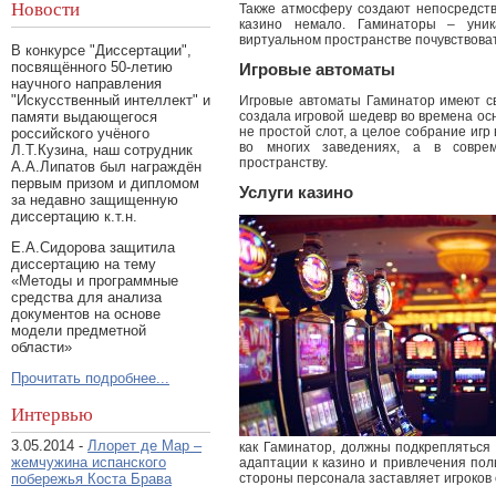
Новости
Также атмосферу создают непосредств
казино немало. Гаминаторы – уник
виртуальном пространстве почувствоват
В конкурсе "Диссертации",
посвящённого 50-летию
Игровые автоматы
научного направления
"Искусственный интеллект" и
Игровые автоматы Гаминатор имеют с
создала игровой шедевр во времена ос
памяти выдающегося
не простой слот, а целое собрание игр
российского учёного
во многих заведениях, а в совре
Л.Т.Кузина, наш сотрудник
пространству.
А.А.Липатов был награждён
первым призом и дипломом
Услуги казино
за недавно защищенную
диссертацию к.т.н.
Е.А.Сидорова защитила
диссертацию на тему
«Методы и программные
средства для анализа
документов на основе
модели предметной
области»
Прочитать подробнее...
Интервью
3.05.2014 -
Ллорет де Мар –
как Гаминатор, должны подкрепляться
жемчужина испанского
адаптации к казино и привлечения пол
побережья Коста Брава
стороны персонала заставляет игроков 