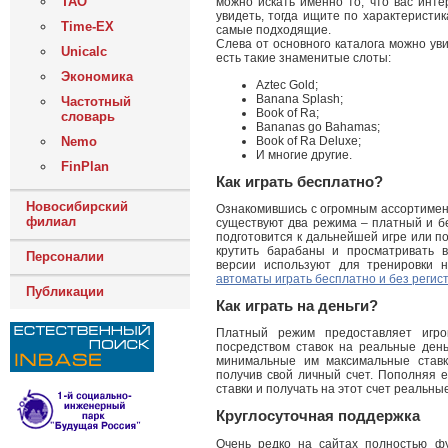
ТАО
можно искать именно то, что вас инте
увидеть, тогда ищите по характеристи
Time-EX
самые подходящие.
Слева от основного каталога можно ув
Unicalc
есть такие знаменитые слоты:
Экономика
Aztec Gold;
Banana Splash;
Частотный
Book of Ra;
словарь
Bananas go Bahamas;
Book of Ra Deluxe;
Nemo
И многие другие.
FinPlan
Как играть бесплатно?
Новосибирский
Ознакомившись с огромным ассортимент
филиал
существуют два режима – платный и бе
подготовится к дальнейшей игре или п
крутить барабаны и просматривать 
Персоналии
версии используют для тренировки 
автоматы играть бесплатно и без регис
Публикации
Как играть на деньги?
Платный режим предоставляет игро
посредством ставок на реальные день
минимальные им максимальные ставк
получив свой личный счет. Пополняя е
ставки и получать на этот счет реальные
Круглосуточная поддержка
Очень редко на сайтах полностью фу