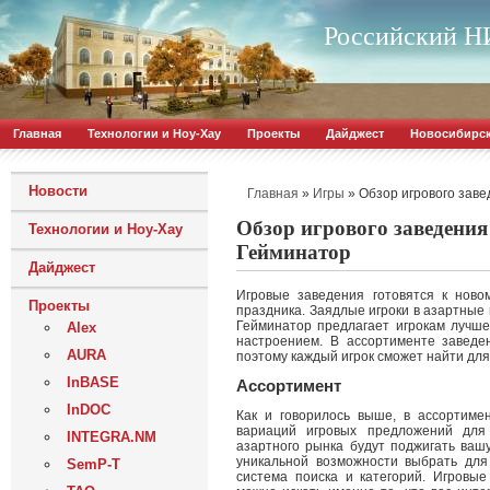
Российский НИ
Главная
Технологии и Ноу-Хау
Проекты
Дайджест
Новосибирс
Новости
»
»
Обзор игрового зав
Главная
Игры
Обзор игрового заведения
Технологии и Ноу-Хау
Гейминатор
Дайджест
Игровые заведения готовятся к нов
Проекты
праздника. Заядлые игроки в азартные
Гейминатор предлагает игрокам лучше
Alex
настроением. В ассортименте заведе
AURA
поэтому каждый игрок сможет найти для
InBASE
Ассортимент
InDOC
Как и говорилось выше, в ассортиме
вариаций игровых предложений для 
INTEGRA.NM
азартного рынка будут поджигать ваш
уникальной возможности выбрать для
SemP-T
система поиска и категорий. Игровы