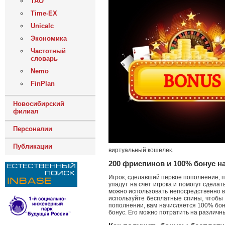
ТАО
Time-EX
Unicalc
Экономика
Частотный
словарь
Nemo
FinPlan
Новосибирский
филиал
Персоналии
Публикации
виртуальный кошелек.
200 фриспинов и 100% бонус н
Игрок, сделавший первое пополнение, 
упадут на счет игрока и помогут сдела
можно использовать непосредственно в
используйте бесплатные спины, чтобы 
пополнении, вам начисляется 100% бон
бонус. Его можно потратить на различн